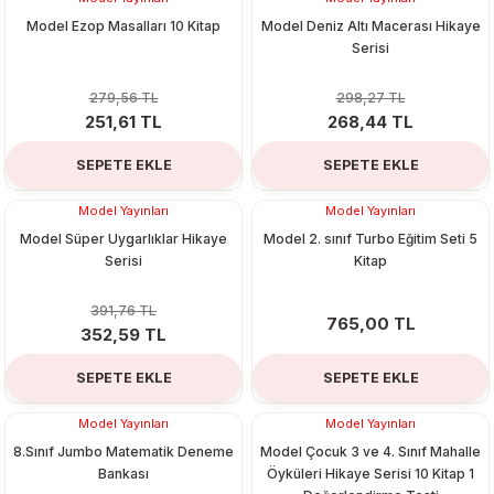
%10
%10
Model Ezop Masalları 10 Kitap
Model Deniz Altı Macerası Hikaye
Serisi
279,56 TL
298,27 TL
251,61 TL
268,44 TL
SEPETE EKLE
SEPETE EKLE
Organizerler
Model Yayınları
Model Yayınları
%10
Model Süper Uygarlıklar Hikaye
Model 2. sınıf Turbo Eğitim Seti 5
Serisi
Kitap
391,76 TL
765,00 TL
352,59 TL
SEPETE EKLE
SEPETE EKLE
aş
Model Yayınları
Model Yayınları
%10
%10
8.Sınıf Jumbo Matematik Deneme
Model Çocuk 3 ve 4. Sınıf Mahalle
 - Dolma Kalem - Pilot Kalemler
Bankası
Öyküleri Hikaye Serisi 10 Kitap 1