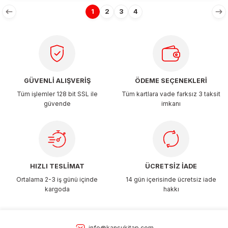
1
2
3
4
GÜVENLİ ALIŞVERİŞ
ÖDEME SEÇENEKLERİ
Tüm işlemler 128 bit SSL ile
Tüm kartlara vade farksız 3 taksit
güvende
imkanı
HIZLI TESLİMAT
ÜCRETSİZ İADE
Ortalama 2-3 iş günü içinde
14 gün içerisinde ücretsiz iade
kargoda
hakkı
info@kansukitap.com