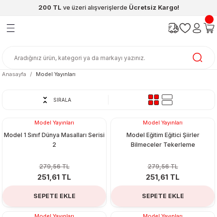
200 TL
ve üzeri alışverişlerde
Ücretsiz Kargo!
Geri Dön
Geri Dön
Geri Dön
Geri Dön
Geri Dön
Geri Dön
ünleri
şya
cak / Kutu Oyunlar
eleri
rünler
ı
reçleri
diye
leri
enleri
Anasayfa
Model Yayınları
at Kitapları
emeleri
SIRALA
meleri
Model Yayınları
Model Yayınları
%10
%10
Model 1 Sınıf Dünya Masalları Serisi
Model Eğitim Eğitici Şiirler
2
Bilmeceler Tekerleme
279,56 TL
279,56 TL
251,61 TL
251,61 TL
ası & Matara
SEPETE EKLE
SEPETE EKLE
 Küre
ri
Model Yayınları
Model Yayınları