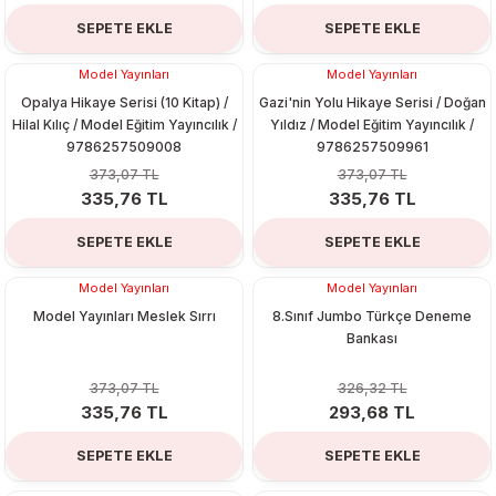
SEPETE EKLE
SEPETE EKLE
Model Yayınları
Model Yayınları
%10
%10
Opalya Hikaye Serisi (10 Kitap) /
Gazi'nin Yolu Hikaye Serisi / Doğan
Hilal Kılıç / Model Eğitim Yayıncılık /
Yıldız / Model Eğitim Yayıncılık /
9786257509008
9786257509961
373,07 TL
373,07 TL
335,76 TL
335,76 TL
SEPETE EKLE
SEPETE EKLE
Model Yayınları
Model Yayınları
%10
%10
Model Yayınları Meslek Sırrı
8.Sınıf Jumbo Türkçe Deneme
Bankası
373,07 TL
326,32 TL
335,76 TL
293,68 TL
SEPETE EKLE
SEPETE EKLE