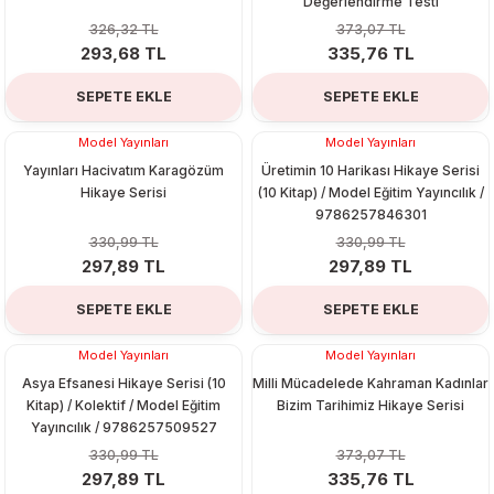
Değerlendirme Testi
 & Şekilgeç
326,32 TL
373,07 TL
293,68 TL
335,76 TL
rşivleme
SEPETE EKLE
SEPETE EKLE
 Mürekkebi
Model Yayınları
Model Yayınları
%10
%10
Yayınları Hacivatım Karagözüm
Üretimin 10 Harikası Hikaye Serisi
Setleri
Hikaye Serisi
(10 Kitap) / Model Eğitim Yayıncılık /
9786257846301
330,99 TL
330,99 TL
297,89 TL
297,89 TL
ri
SEPETE EKLE
SEPETE EKLE
Model Yayınları
Model Yayınları
%10
%10
Asya Efsanesi Hikaye Serisi (10
Milli Mücadelede Kahraman Kadınlar
Kitap) / Kolektif / Model Eğitim
Bizim Tarihimiz Hikaye Serisi
Yayıncılık / 9786257509527
330,99 TL
373,07 TL
297,89 TL
335,76 TL