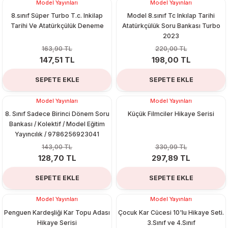
Model Yayınları
Model Yayınları
%10
%10
8.sınıf Süper Turbo T.c. Inkilap
Model 8.sınıf Tc Inkılap Tarihi
Tarihi Ve Atatürkçülük Deneme
Atatürkçülük Soru Bankası Turbo
2023
163,90 TL
220,00 TL
147,51 TL
198,00 TL
SEPETE EKLE
SEPETE EKLE
Model Yayınları
Model Yayınları
%10
%10
8. Sınıf Sadece Birinci Dönem Soru
Küçük Filmciler Hikaye Serisi
Bankası / Kolektif / Model Eğitim
Yayıncılık / 9786256923041
143,00 TL
330,99 TL
128,70 TL
297,89 TL
SEPETE EKLE
SEPETE EKLE
Model Yayınları
Model Yayınları
%10
%10
Penguen Kardeşliği Kar Topu Adası
Çocuk Kar Cücesi 10'lu Hikaye Seti.
Hikaye Serisi
3.Sınıf ve 4.Sınıf