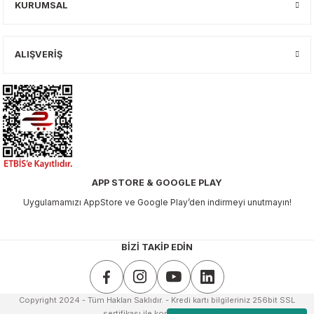
KURUMSAL
 & Şekilgeç
rşivleme
ALIŞVERİŞ
 Mürekkebi
Setleri
APP STORE & GOOGLE PLAY
ri
Uygulamamızı AppStore ve Google Play’den indirmeyi unutmayın!
BİZİ TAKİP EDİN
Copyright 2024 - Tüm Hakları Saklıdır. - Kredi kartı bilgileriniz 256bit SSL
sertifikası ile korunmaktadır.