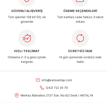
GÜVENLİ ALIŞVERİŞ
ÖDEME SEÇENEKLERİ
Tüm işlemler 128 bit SSL ile
Tüm kartlara vade farksız 3 taksit
güvende
imkanı
Organizerler
HIZLI TESLİMAT
ÜCRETSİZ İADE
Ortalama 2-3 iş günü içinde
14 gün içerisinde ücretsiz iade
kargoda
hakkı
info@kansukitap.com
aş
(242) 722 29 79
Merkez Mahallesi 2137 Sok. No:6/2 Serik / ANTALYA
 - Dolma Kalem - Pilot Kalemler