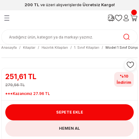
200 TL
ve üzeri alışverişlerde
Ücretsiz Kargo!
Geri Dön
Geri Dön
Geri Dön
Geri Dön
Geri Dön
Geri Dön
ünleri
şya
cak / Kutu Oyunlar
eleri
rünler
ı
reçleri
diye
leri
enleri
Anasayfa
Kitaplar
Hazırlık Kitapları
1. Sınıf Kitapları
Model 1 Sınıf Dünya 
at Kitapları
emeleri
meleri
251,61 TL
%10
İndirim
279,56 TL
***Kazancınız 27.96 TL
SEPETE EKLE
ası & Matara
HEMEN AL
 Küre
ri