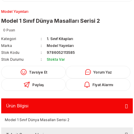
Model Yayınları
Model 1 Sınıf Dünya Masalları Serisi 2
0 Puan
Kategori
1. Sınıf Kitapları
Marka
Model Yayınları
Organizerler
Stok Kodu
9786052113585
Stok Durumu
Stokta Var
Tavsiye Et
Yorum Yaz
Paylaş
Fiyat Alarmı
Ürün Bilgisi
aş
Model 1 Sınıf Dünya Masalları Serisi 2
 - Dolma Kalem - Pilot Kalemler