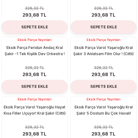
 & Şekilgeç
326,32 TL
326,32 TL
293,68 TL
293,68 TL
rşivleme
SEPETE EKLE
SEPETE EKLE
 Mürekkebi
Eksik Parça Yayınları
Eksik Parça Yayınları
%10
%10
Eksik Parça Feridun Andaç Kral
Eksik Parça Varol Yaşaroğlu Kral
Setleri
Şakir -1 Tek Kişilik Dev Orkestra !
Şakir 3 Anlatsam Film Olur ! (Ciltli)
326,32 TL
326,32 TL
293,68 TL
293,68 TL
ri
SEPETE EKLE
SEPETE EKLE
Eksik Parça Yayınları
Eksik Parça Yayınları
%10
%10
Eksik Parça Varol Yaşaroğlu Hayat
Eksik Parça Varol Yaşaroğlu Kral
Kısa Filler Uçuyor! Kral Şakir (Ciltli)
Şakir 5 Dostum Bu Çok Havalı!
326,32 TL
326,32 TL
293,68 TL
293,68 TL