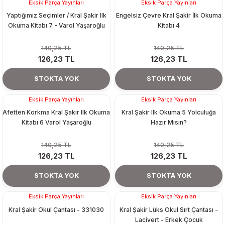
Eksik Parça Yayınları
Eksik Parça Yayınları
Yaptığımız Seçimler / Kral Şakir Ilk
Engelsiz Çevre Kral Şakir İlk Okuma
Okuma Kitabı 7 - Varol Yaşaroğlu
Kitabı 4
140,25 TL
140,25 TL
126,23 TL
126,23 TL
STOKTA YOK
STOKTA YOK
Tükendi
Tükendi
Eksik Parça Yayınları
Eksik Parça Yayınları
Afetten Korkma Kral Şakir Ilk Okuma
Kral Şakir Ilk Okuma 5 Yolculuğa
Kitabı 6 Varol Yaşaroğlu
Hazır Mısın?
140,25 TL
140,25 TL
126,23 TL
126,23 TL
STOKTA YOK
STOKTA YOK
Tükendi
Tükendi
Eksik Parça Yayınları
Eksik Parça Yayınları
Kral Şakir Okul Çantası - 331030
Kral Şakir Lüks Okul Sırt Çantası -
Lacivert - Erkek Çocuk