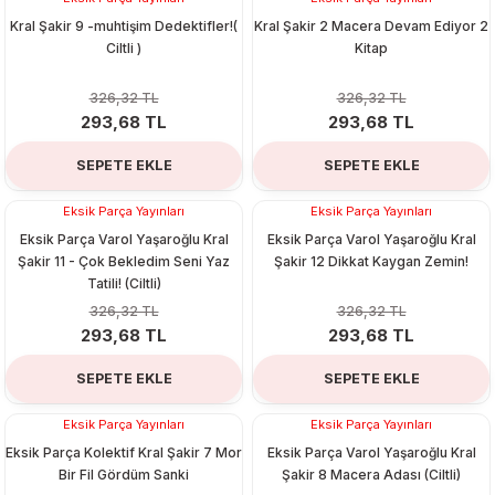
%10
%10
Kral Şakir 9 -muhtişim Dedektifler!(
Kral Şakir 2 Macera Devam Ediyor 2
Ciltli )
Kitap
326,32 TL
326,32 TL
293,68 TL
293,68 TL
SEPETE EKLE
SEPETE EKLE
Organizerler
Eksik Parça Yayınları
Eksik Parça Yayınları
%10
%10
Eksik Parça Varol Yaşaroğlu Kral
Eksik Parça Varol Yaşaroğlu Kral
Şakir 11 - Çok Bekledim Seni Yaz
Şakir 12 Dikkat Kaygan Zemin!
Tatili! (Ciltli)
326,32 TL
326,32 TL
293,68 TL
293,68 TL
SEPETE EKLE
SEPETE EKLE
aş
Eksik Parça Yayınları
Eksik Parça Yayınları
%10
%10
Eksik Parça Kolektif Kral Şakir 7 Mor
Eksik Parça Varol Yaşaroğlu Kral
 - Dolma Kalem - Pilot Kalemler
Bir Fil Gördüm Sanki
Şakir 8 Macera Adası (Ciltli)