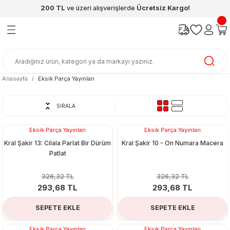
200 TL
ve üzeri alışverişlerde
Ücretsiz Kargo!
Geri Dön
Geri Dön
Geri Dön
Geri Dön
Geri Dön
Geri Dön
ünleri
şya
cak / Kutu Oyunlar
eleri
rünler
ı
reçleri
diye
leri
enleri
Anasayfa
Eksik Parça Yayınları
at Kitapları
emeleri
SIRALA
meleri
Eksik Parça Yayınları
Eksik Parça Yayınları
%10
%10
Kral Şakir 13: Cilala Parlat Bir Dürüm
Kral Şakir 10 - On Numara Macera
Patlat
326,32 TL
326,32 TL
293,68 TL
293,68 TL
ası & Matara
SEPETE EKLE
SEPETE EKLE
 Küre
ri
Eksik Parça Yayınları
Eksik Parça Yayınları