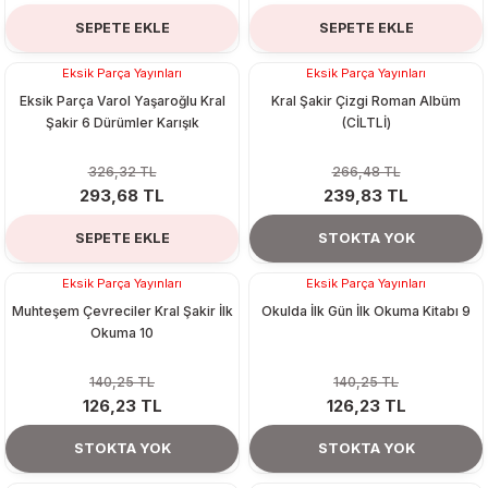
SEPETE EKLE
SEPETE EKLE
Tükendi
Eksik Parça Yayınları
Eksik Parça Yayınları
%10
Eksik Parça Varol Yaşaroğlu Kral
Kral Şakir Çizgi Roman Albüm
Şakir 6 Dürümler Karışık
(CİLTLİ)
326,32 TL
266,48 TL
293,68 TL
239,83 TL
SEPETE EKLE
STOKTA YOK
Tükendi
Tükendi
Eksik Parça Yayınları
Eksik Parça Yayınları
Muhteşem Çevreciler Kral Şakir İlk
Okulda İlk Gün İlk Okuma Kitabı 9
Okuma 10
140,25 TL
140,25 TL
126,23 TL
126,23 TL
STOKTA YOK
STOKTA YOK
Tükendi
Tükendi