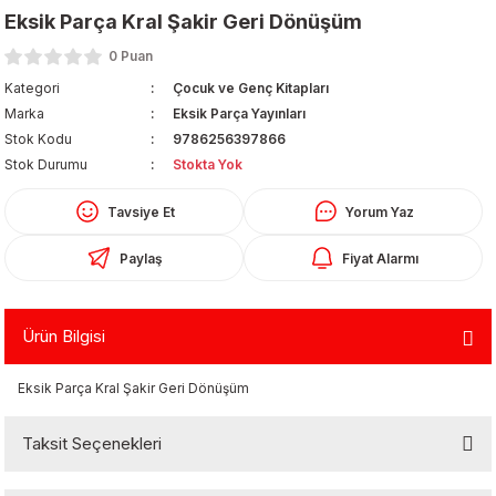
Eksik Parça Kral Şakir Geri Dönüşüm
0 Puan
Kategori
Çocuk ve Genç Kitapları
Marka
Eksik Parça Yayınları
Stok Kodu
9786256397866
Stok Durumu
Stokta Yok
Organizerler
Tavsiye Et
Yorum Yaz
Paylaş
Fiyat Alarmı
Ürün Bilgisi
Eksik Parça Kral Şakir Geri Dönüşüm
aş
Taksit Seçenekleri
 - Dolma Kalem - Pilot Kalemler