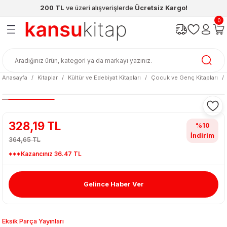
200 TL
ve üzeri alışverişlerde
Ücretsiz Kargo!
Geri Dön
Geri Dön
Geri Dön
Geri Dön
Geri Dön
Geri Dön
0
ünleri
şya
cak / Kutu Oyunlar
eleri
rünler
ı
reçleri
diye
leri
enleri
Anasayfa
Kitaplar
Kültür ve Edebiyat Kitapları
Çocuk ve Genç Kitapları
at Kitapları
emeleri
meleri
328,19 TL
%10
İndirim
364,65 TL
***Kazancınız 36.47 TL
Gelince Haber Ver
ası & Matara
 Küre
ri
Eksik Parça Yayınları