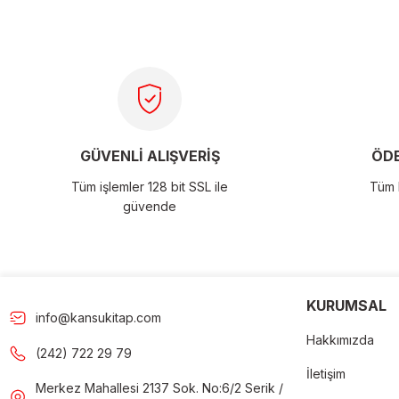
Görüş ve önerileriniz için teşekkür ederiz.
Ürün resmi kalitesiz, bozuk veya görüntülenemiyor.
Ürün açıklamasında eksik bilgiler bulunuyor.
Ürün bilgilerinde hatalar bulunuyor.
Ürün fiyatı diğer sitelerden daha pahalı.
GÜVENLİ ALIŞVERİŞ
ÖDE
Bu ürüne benzer farklı alternatifler olmalı.
Tüm işlemler 128 bit SSL ile
Tüm k
güvende
Gön
KURUMSAL
info@kansukitap.com
Hakkımızda
(242) 722 29 79
İletişim
Merkez Mahallesi 2137 Sok. No:6/2 Serik /