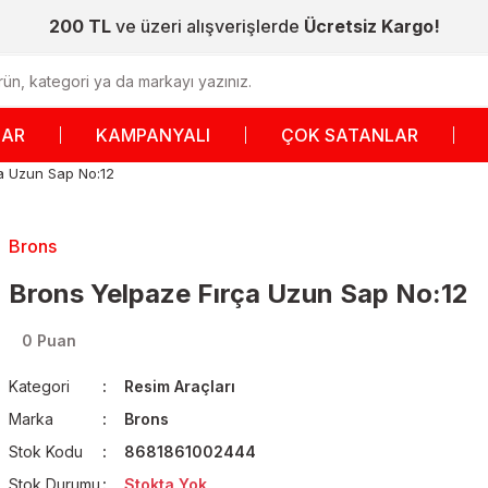
200 TL
ve üzeri alışverişlerde
Ücretsiz Kargo!
LAR
KAMPANYALI
ÇOK SATANLAR
a Uzun Sap No:12
Brons
Brons Yelpaze Fırça Uzun Sap No:12
0 Puan
Kategori
Resim Araçları
Marka
Brons
Stok Kodu
8681861002444
Stok Durumu
Stokta Yok