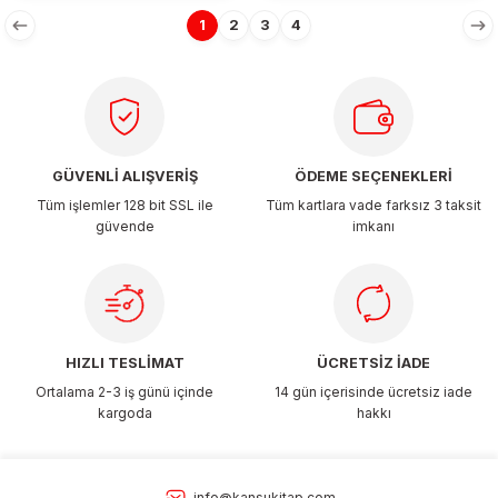
1
2
3
4
GÜVENLİ ALIŞVERİŞ
ÖDEME SEÇENEKLERİ
Tüm işlemler 128 bit SSL ile
Tüm kartlara vade farksız 3 taksit
güvende
imkanı
HIZLI TESLİMAT
ÜCRETSİZ İADE
Ortalama 2-3 iş günü içinde
14 gün içerisinde ücretsiz iade
kargoda
hakkı
info@kansukitap.com