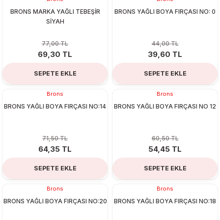
%10
%10
BRONS MARKA YAĞLI TEBEŞİR
BRONS YAĞLI BOYA FIRÇASI NO: 0
SİYAH
77,00 TL
44,00 TL
69,30 TL
39,60 TL
SEPETE EKLE
SEPETE EKLE
Organizerler
Brons
Brons
%10
%10
BRONS YAĞLI BOYA FIRÇASI NO:14
BRONS YAĞLI BOYA FIRÇASI NO 12
71,50 TL
60,50 TL
64,35 TL
54,45 TL
SEPETE EKLE
SEPETE EKLE
aş
Brons
Brons
%10
%10
BRONS YAĞLI BOYA FIRÇASI NO:20
BRONS YAĞLI BOYA FIRÇASI NO:18
 - Dolma Kalem - Pilot Kalemler