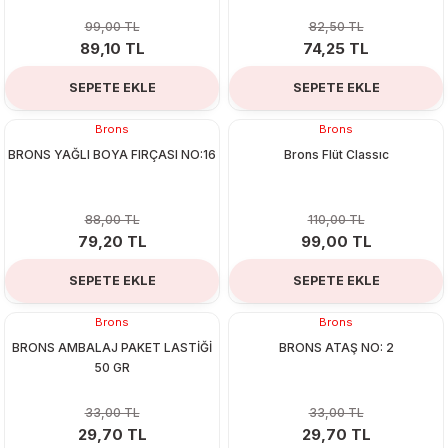
 & Şekilgeç
99,00 TL
82,50 TL
89,10 TL
74,25 TL
rşivleme
SEPETE EKLE
SEPETE EKLE
 Mürekkebi
Brons
Brons
%10
%10
BRONS YAĞLI BOYA FIRÇASI NO:16
Brons Flüt Classıc
Setleri
88,00 TL
110,00 TL
79,20 TL
99,00 TL
ri
SEPETE EKLE
SEPETE EKLE
Brons
Brons
%10
%10
BRONS AMBALAJ PAKET LASTİĞİ
BRONS ATAŞ NO: 2
50 GR
33,00 TL
33,00 TL
29,70 TL
29,70 TL