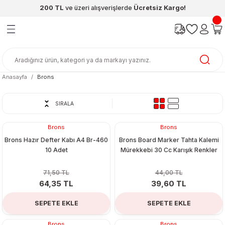
200 TL
ve üzeri alışverişlerde
Ücretsiz Kargo!
Geri Dön
Geri Dön
Geri Dön
Geri Dön
Geri Dön
Geri Dön
ünleri
şya
cak / Kutu Oyunlar
eleri
rünler
ı
reçleri
diye
leri
enleri
Anasayfa
Brons
at Kitapları
emeleri
SIRALA
meleri
Brons
Brons
%10
%10
Brons Hazır Defter Kabı A4 Br-460
Brons Board Marker Tahta Kalemi
10 Adet
Mürekkebi 30 Cc Karışık Renkler
71,50 TL
44,00 TL
64,35 TL
39,60 TL
ası & Matara
SEPETE EKLE
SEPETE EKLE
 Küre
ri
Brons
Brons