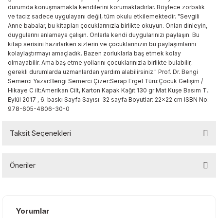
durumda konuşmamakla kendilerini korumaktadırlar. Böylece zorbalık
 & Şekilgeç
ve taciz sadece uygulayanı değil, tüm okulu etkilemektedir. "Sevgili
Anne babalar, bu kitapları çocuklarınızla birlikte okuyun. Onları dinleyin,
rşivleme
duygularını anlamaya çalışın. Onlarla kendi duygularınızı paylaşın. Bu
kitap serisini hazırlarken sizlerin ve çocuklarınızın bu paylaşımlarını
kolaylaştırmayı amaçladık. Bazen zorluklarla baş etmek kolay
 Mürekkebi
olmayabilir. Ama baş etme yollarını çocuklarınızla birlikte bulabilir,
gerekli durumlarda uzmanlardan yardım alabilirsiniz." Prof. Dr. Bengi
Setleri
Semerci Yazar:Bengi Semerci Çizer:Serap Ergel Türü:Çocuk Gelişim /
Hikaye C ilt:Amerikan Cilt, Karton Kapak Kağıt:130 gr Mat Kuşe Basım T.:
Eylül 2017 , 6. baskı Sayfa Sayısı: 32 sayfa Boyutlar: 22x22 cm ISBN No:
978-605-4806-30-0
ri
Taksit Seçenekleri
Öneriler
Bu ürünün fiyat bilgisi, resim, ürün açıklamalarında ve diğer
konularda yetersiz gördüğünüz noktaları öneri formunu kullanarak
tarafımıza iletebilirsiniz.
Yorumlar
Görüş ve önerileriniz için teşekkür ederiz.