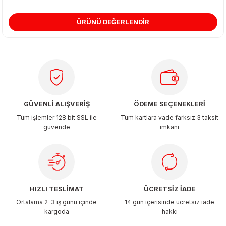
ÜRÜNÜ DEĞERLENDİR
Ürün resmi kalitesiz, bozuk veya görüntülenemiyor.
Ürün açıklamasında eksik bilgiler bulunuyor.
Ürün bilgilerinde hatalar bulunuyor.
Ürün fiyatı diğer sitelerden daha pahalı.
Bu ürüne benzer farklı alternatifler olmalı.
GÜVENLİ ALIŞVERİŞ
ÖDEME SEÇENEKLERİ
Tüm işlemler 128 bit SSL ile
Tüm kartlara vade farksız 3 taksit
güvende
imkanı
Gönder
HIZLI TESLİMAT
ÜCRETSİZ İADE
Ortalama 2-3 iş günü içinde
14 gün içerisinde ücretsiz iade
kargoda
hakkı