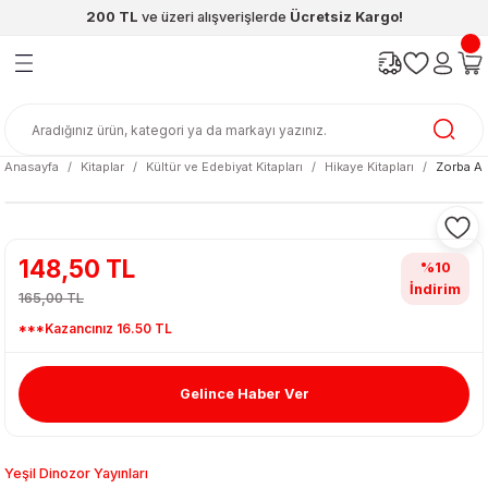
200 TL
ve üzeri alışverişlerde
Ücretsiz Kargo!
Geri Dön
Geri Dön
Geri Dön
Geri Dön
Geri Dön
Geri Dön
ünleri
şya
cak / Kutu Oyunlar
eleri
rünler
ı
reçleri
diye
leri
enleri
Anasayfa
Kitaplar
Kültür ve Edebiyat Kitapları
Hikaye Kitapları
Zorba A
at Kitapları
emeleri
meleri
148,50 TL
%10
İndirim
165,00 TL
***Kazancınız 16.50 TL
Gelince Haber Ver
ası & Matara
 Küre
ri
Yeşil Dinozor Yayınları