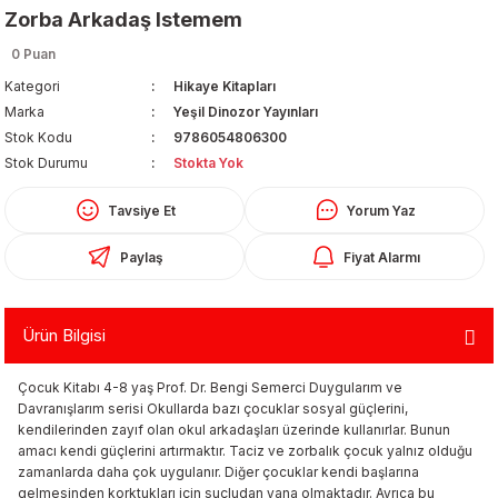
Zorba Arkadaş Istemem
0 Puan
Kategori
Hikaye Kitapları
Marka
Yeşil Dinozor Yayınları
Stok Kodu
9786054806300
Stok Durumu
Stokta Yok
Organizerler
Tavsiye Et
Yorum Yaz
Paylaş
Fiyat Alarmı
Ürün Bilgisi
Çocuk Kitabı 4-8 yaş Prof. Dr. Bengi Semerci Duygularım ve
aş
Davranışlarım serisi Okullarda bazı çocuklar sosyal güçlerini,
kendilerinden zayıf olan okul arkadaşları üzerinde kullanırlar. Bunun
amacı kendi güçlerini artırmaktır. Taciz ve zorbalık çocuk yalnız olduğu
 - Dolma Kalem - Pilot Kalemler
zamanlarda daha çok uygulanır. Diğer çocuklar kendi başlarına
gelmesinden korktukları için suçludan yana olmaktadır. Ayrıca bu