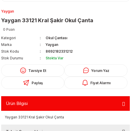
Yaygan
Yaygan 33121 Kral Şakir Okul Çanta
0 Puan
Kategori
Okul Çantası
Marka
Yaygan
Organizerler
Stok Kodu
8692182331212
Stok Durumu
Stokta Var
Tavsiye Et
Yorum Yaz
Paylaş
Fiyat Alarmı
Ürün Bilgisi
aş
Yaygan 33121 Kral Şakir Okul Çanta
 - Dolma Kalem - Pilot Kalemler