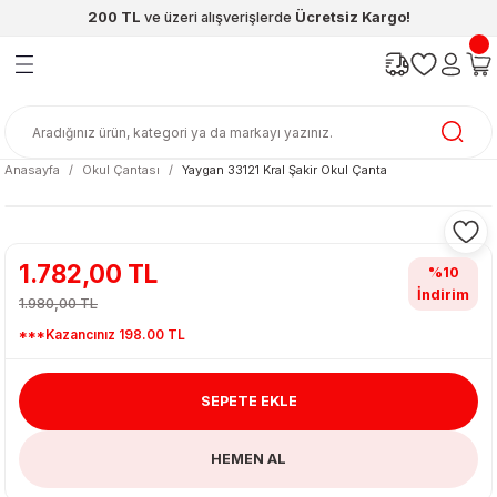
200 TL
ve üzeri alışverişlerde
Ücretsiz Kargo!
Geri Dön
Geri Dön
Geri Dön
Geri Dön
Geri Dön
Geri Dön
ünleri
şya
cak / Kutu Oyunlar
eleri
rünler
ı
reçleri
diye
leri
enleri
Anasayfa
Okul Çantası
Yaygan 33121 Kral Şakir Okul Çanta
at Kitapları
emeleri
meleri
1.782,00 TL
%10
İndirim
1.980,00 TL
***Kazancınız 198.00 TL
SEPETE EKLE
ası & Matara
HEMEN AL
 Küre
ri