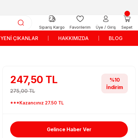
Sipariş Kargo
Favorilerim
Üye / Giriş
Sepet
YENİ ÇIKANLAR
HAKKIMIZDA
BLOG
247,50 TL
%10
İndirim
275,00 TL
***Kazancınız 27.50 TL
Gelince Haber Ver