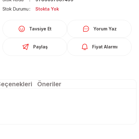
Stok Durumu
Stokta Yok
Tavsiye Et
Yorum Yaz
Paylaş
Fiyat Alarmı
Seçenekleri
Öneriler
larda yetersiz gördüğünüz noktaları öneri formunu kullanarak