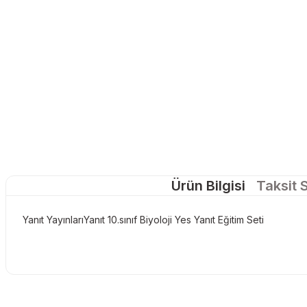
Ürün Bilgisi
Taksit 
Yanıt YayınlarıYanıt 10.sınıf Biyoloji Yes Yanıt Eğitim Seti
Bu ürünün fiyat bilgisi, resim, ürün açıklamalarında ve diğer konu