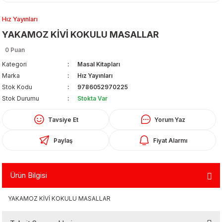
Hız Yayınları
YAKAMOZ KİVİ KOKULU MASALLAR
0 Puan
Kategori
Masal Kitapları
Marka
Hız Yayınları
Organizerler
Stok Kodu
9786052970225
Stok Durumu
Stokta Var
Tavsiye Et
Yorum Yaz
Paylaş
Fiyat Alarmı
Ürün Bilgisi
aş
YAKAMOZ KİVİ KOKULU MASALLAR
 - Dolma Kalem - Pilot Kalemler