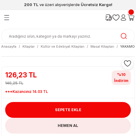
200 TL
ve üzeri alışverişlerde
Ücretsiz Kargo!
Geri Dön
Geri Dön
Geri Dön
Geri Dön
Geri Dön
Geri Dön
ünleri
şya
cak / Kutu Oyunlar
eleri
rünler
ı
reçleri
diye
leri
enleri
Anasayfa
Kitaplar
Kültür ve Edebiyat Kitapları
Masal Kitapları
YAKAMOZ
at Kitapları
emeleri
meleri
126,23 TL
%10
İndirim
140,25 TL
***Kazancınız 14.03 TL
SEPETE EKLE
ası & Matara
HEMEN AL
 Küre
ri