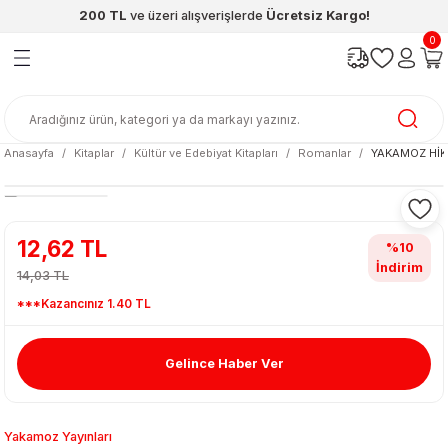
200 TL
ve üzeri alışverişlerde
Ücretsiz Kargo!
Geri Dön
Geri Dön
Geri Dön
Geri Dön
Geri Dön
Geri Dön
0
ünleri
şya
cak / Kutu Oyunlar
eleri
rünler
ı
reçleri
diye
leri
enleri
Anasayfa
Kitaplar
Kültür ve Edebiyat Kitapları
Romanlar
YAKAMOZ HİKM
at Kitapları
emeleri
meleri
12,62 TL
%10
İndirim
14,03 TL
***Kazancınız 1.40 TL
Gelince Haber Ver
ası & Matara
 Küre
ri
Yakamoz Yayınları