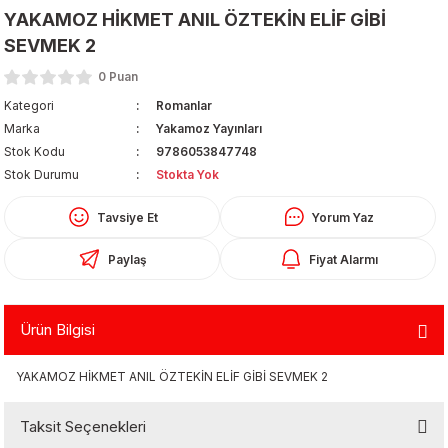
YAKAMOZ HİKMET ANIL ÖZTEKİN ELİF GİBİ
SEVMEK 2
0 Puan
Kategori
Romanlar
Marka
Yakamoz Yayınları
Stok Kodu
9786053847748
Organizerler
Stok Durumu
Stokta Yok
Tavsiye Et
Yorum Yaz
Paylaş
Fiyat Alarmı
Ürün Bilgisi
aş
YAKAMOZ HİKMET ANIL ÖZTEKİN ELİF GİBİ SEVMEK 2
 - Dolma Kalem - Pilot Kalemler
Taksit Seçenekleri