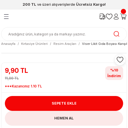
200 TL
ve üzeri alışverişlerde
Ücretsiz Kargo!
Geri Dön
Geri Dön
Geri Dön
Geri Dön
Geri Dön
Geri Dön
ünleri
şya
cak / Kutu Oyunlar
eleri
rünler
ı
reçleri
diye
leri
enleri
Anasayfa
Kırtasiye Ürünleri
Resim Araçları
Viser Likit Gıda Boyası Karışı
at Kitapları
emeleri
meleri
9,90 TL
%10
İndirim
11,00 TL
***Kazancınız 1.10 TL
SEPETE EKLE
ası & Matara
HEMEN AL
 Küre
ri