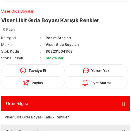
Viser Gıda Boyaları
Viser Likit Gıda Boyası Karışık Renkler
0 Puan
Kategori
Resim Araçları
Marka
Viser Gıda Boyaları
Organizerler
Stok Kodu
8682315041163
Stok Durumu
Stokta Var
Tavsiye Et
Yorum Yaz
Paylaş
Fiyat Alarmı
Ürün Bilgisi
aş
Viser Likit Gıda Boyası Karışık Renkler
 - Dolma Kalem - Pilot Kalemler