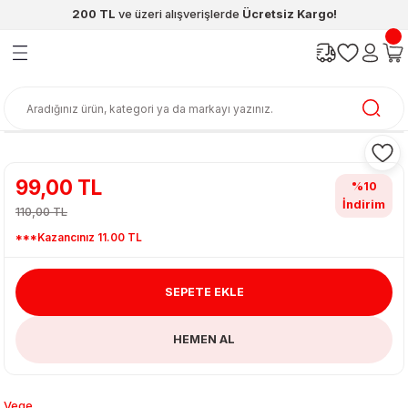
200 TL
ve üzeri alışverişlerde
Ücretsiz Kargo!
Geri Dön
Geri Dön
Geri Dön
Geri Dön
Geri Dön
Geri Dön
ünleri
şya
cak / Kutu Oyunlar
eleri
rünler
ı
reçleri
diye
leri
enleri
at Kitapları
emeleri
99,00 TL
%10
İndirim
meleri
110,00 TL
***Kazancınız 11.00 TL
SEPETE EKLE
HEMEN AL
ası & Matara
 Küre
ri
Vege