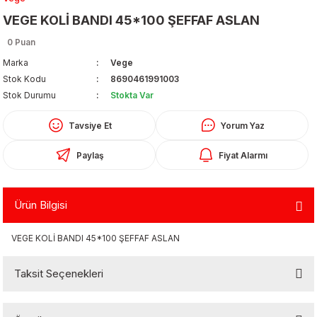
VEGE KOLİ BANDI 45*100 ŞEFFAF ASLAN
0 Puan
Marka
Vege
Stok Kodu
8690461991003
Stok Durumu
Stokta Var
Organizerler
Tavsiye Et
Yorum Yaz
Paylaş
Fiyat Alarmı
Ürün Bilgisi
VEGE KOLİ BANDI 45*100 ŞEFFAF ASLAN
aş
Taksit Seçenekleri
 - Dolma Kalem - Pilot Kalemler