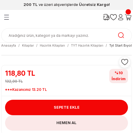
200 TL
ve üzeri alışverişlerde
Ücretsiz Kargo!
Geri Dön
Geri Dön
Geri Dön
Geri Dön
Geri Dön
Geri Dön
ünleri
şya
cak / Kutu Oyunlar
eleri
rünler
ı
reçleri
diye
leri
enleri
Anasayfa
Kitaplar
Hazırlık Kitapları
TYT Hazırlık Kitapları
Tyt Start Bıyo
at Kitapları
emeleri
meleri
118,80 TL
%10
İndirim
132,00 TL
***Kazancınız 13.20 TL
SEPETE EKLE
ası & Matara
HEMEN AL
 Küre
ri