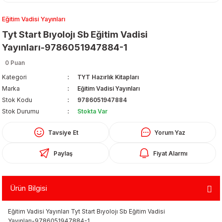
Eğitim Vadisi Yayınları
Tyt Start Bıyolojı Sb Eğitim Vadisi
Yayınları-9786051947884-1
0 Puan
Kategori
TYT Hazırlık Kitapları
Organizerler
Marka
Eğitim Vadisi Yayınları
Stok Kodu
9786051947884
Stok Durumu
Stokta Var
Tavsiye Et
Yorum Yaz
Paylaş
Fiyat Alarmı
aş
Ürün Bilgisi
 - Dolma Kalem - Pilot Kalemler
Eğitim Vadisi Yayınları Tyt Start Bıyolojı Sb Eğitim Vadisi
Yayınları-9786051947884-1