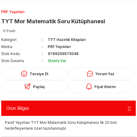
PRF Yayınları
TYT Mor Matematik Soru Kütüphanesi
0 Puan
Kategori
TYT Hazırlık Kitapları
Marka
PRF Yayınları
Organizerler
Stok Kodu
9786256573048
Stok Durumu
Stokta Var
Tavsiye Et
Yorum Yaz
Paylaş
Fiyat Alarmı
Ürün Bilgisi
aş
Paraf Yayınları TYT Mor Matematik Soru Kütüphanesi İlk 20 bini
 - Dolma Kalem - Pilot Kalemler
hedefleyenlere özel hazırlanmıştır.