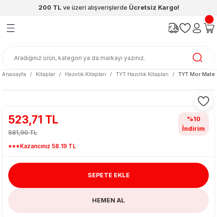
200 TL
ve üzeri alışverişlerde
Ücretsiz Kargo!
Geri Dön
Geri Dön
Geri Dön
Geri Dön
Geri Dön
Geri Dön
ünleri
şya
cak / Kutu Oyunlar
eleri
rünler
ı
reçleri
diye
leri
enleri
Anasayfa
Kitaplar
Hazırlık Kitapları
TYT Hazırlık Kitapları
TYT Mor Matem
at Kitapları
emeleri
meleri
523,71 TL
%10
İndirim
581,90 TL
***Kazancınız 58.19 TL
SEPETE EKLE
ası & Matara
HEMEN AL
 Küre
ri