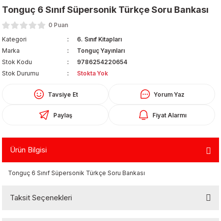
Tonguç 6 Sınıf Süpersonik Türkçe Soru Bankası
0 Puan
Kategori
6. Sınıf Kitapları
Marka
Tonguç Yayınları
Stok Kodu
9786254220654
Stok Durumu
Stokta Yok
Organizerler
Tavsiye Et
Yorum Yaz
Paylaş
Fiyat Alarmı
Ürün Bilgisi
Tonguç 6 Sınıf Süpersonik Türkçe Soru Bankası
aş
Taksit Seçenekleri
 - Dolma Kalem - Pilot Kalemler