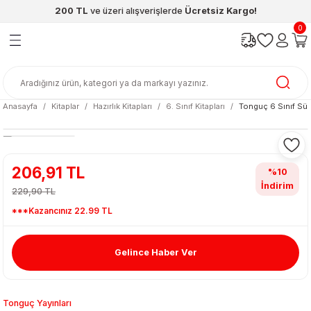
200 TL
ve üzeri alışverişlerde
Ücretsiz Kargo!
Geri Dön
Geri Dön
Geri Dön
Geri Dön
Geri Dön
Geri Dön
0
ünleri
şya
cak / Kutu Oyunlar
eleri
rünler
ı
reçleri
diye
leri
enleri
Anasayfa
Kitaplar
Hazırlık Kitapları
6. Sınıf Kitapları
Tonguç 6 Sınıf Sü
at Kitapları
emeleri
meleri
206,91 TL
%10
İndirim
229,90 TL
***Kazancınız 22.99 TL
Gelince Haber Ver
ası & Matara
 Küre
ri
Tonguç Yayınları