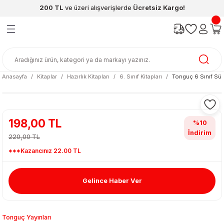
200 TL
ve üzeri alışverişlerde
Ücretsiz Kargo!
Geri Dön
Geri Dön
Geri Dön
Geri Dön
Geri Dön
Geri Dön
ünleri
şya
cak / Kutu Oyunlar
eleri
rünler
ı
reçleri
diye
leri
enleri
Anasayfa
Kitaplar
Hazırlık Kitapları
6. Sınıf Kitapları
Tonguç 6 Sınıf Süp
at Kitapları
emeleri
meleri
198,00 TL
%10
İndirim
220,00 TL
***Kazancınız 22.00 TL
Gelince Haber Ver
ası & Matara
 Küre
ri
Tonguç Yayınları