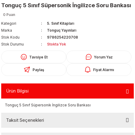
Tonguç 5 Sınıf Süpersonik İngilizce Soru Bankası
0 Puan
Kategori
5. Sınıf Kitapları
Marka
Tonguç Yayınları
Stok Kodu
9786254220708
Stok Durumu
Stokta Yok
Organizerler
Tavsiye Et
Yorum Yaz
Paylaş
Fiyat Alarmı
Ürün Bilgisi
Tonguç 5 Sınıf Süpersonik İngilizce Soru Bankası
aş
Taksit Seçenekleri
 - Dolma Kalem - Pilot Kalemler