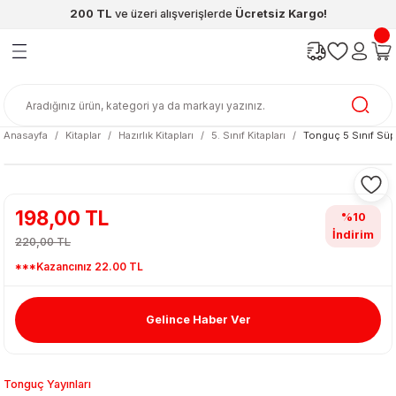
200 TL
ve üzeri alışverişlerde
Ücretsiz Kargo!
Geri Dön
Geri Dön
Geri Dön
Geri Dön
Geri Dön
Geri Dön
ünleri
şya
cak / Kutu Oyunlar
eleri
rünler
ı
reçleri
diye
leri
enleri
Anasayfa
Kitaplar
Hazırlık Kitapları
5. Sınıf Kitapları
Tonguç 5 Sınıf Süp
at Kitapları
emeleri
meleri
198,00 TL
%10
İndirim
220,00 TL
***Kazancınız 22.00 TL
Gelince Haber Ver
ası & Matara
 Küre
ri
Tonguç Yayınları