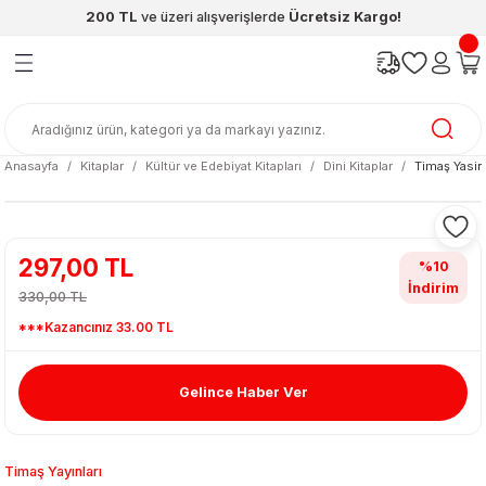
200 TL
ve üzeri alışverişlerde
Ücretsiz Kargo!
Geri Dön
Geri Dön
Geri Dön
Geri Dön
Geri Dön
Geri Dön
ünleri
şya
cak / Kutu Oyunlar
eleri
rünler
ı
reçleri
diye
leri
enleri
Anasayfa
Kitaplar
Kültür ve Edebiyat Kitapları
Dini Kitaplar
Timaş Yasin
at Kitapları
emeleri
meleri
297,00 TL
%10
İndirim
330,00 TL
***Kazancınız 33.00 TL
Gelince Haber Ver
ası & Matara
 Küre
ri
Timaş Yayınları