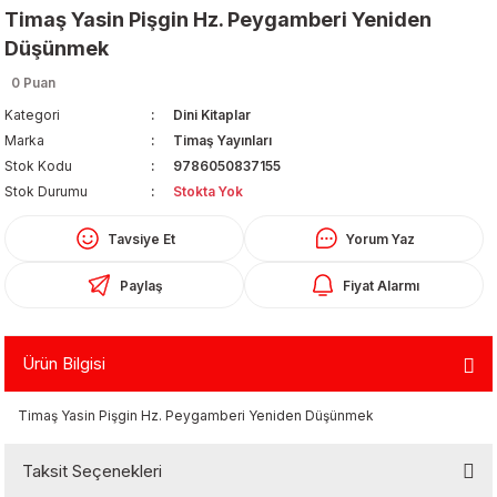
Timaş Yasin Pişgin Hz. Peygamberi Yeniden
Düşünmek
0 Puan
Kategori
Dini Kitaplar
Marka
Timaş Yayınları
Stok Kodu
9786050837155
Organizerler
Stok Durumu
Stokta Yok
Tavsiye Et
Yorum Yaz
Paylaş
Fiyat Alarmı
Ürün Bilgisi
aş
Timaş Yasin Pişgin Hz. Peygamberi Yeniden Düşünmek
 - Dolma Kalem - Pilot Kalemler
Taksit Seçenekleri