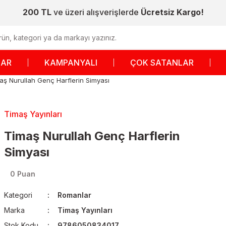
200 TL
ve üzeri alışverişlerde
Ücretsiz Kargo!
LAR
KAMPANYALI
ÇOK SATANLAR
aş Nurullah Genç Harflerin Simyası
Timaş Yayınları
Timaş Nurullah Genç Harflerin
Simyası
0 Puan
Kategori
Romanlar
Marka
Timaş Yayınları
Stok Kodu
9786050834017