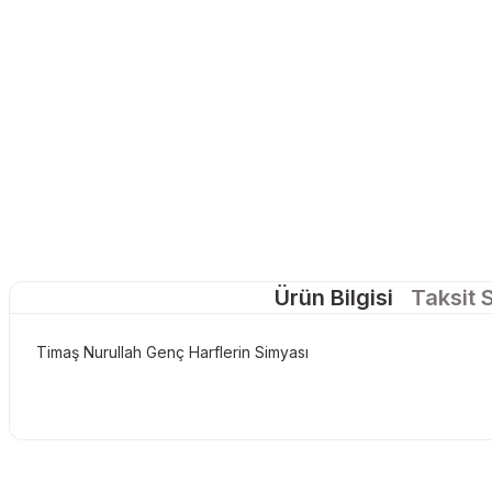
Ürün Bilgisi
Taksit 
Timaş Nurullah Genç Harflerin Simyası
Bu ürünün fiyat bilgisi, resim, ürün açıklamalarında ve diğer konu