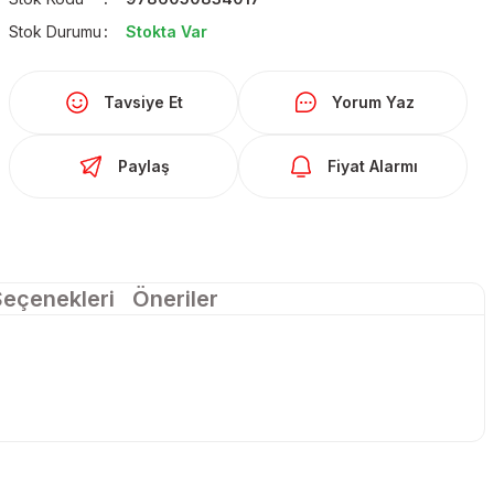
Stok Durumu
Stokta Var
Tavsiye Et
Yorum Yaz
Paylaş
Fiyat Alarmı
Seçenekleri
Öneriler
larda yetersiz gördüğünüz noktaları öneri formunu kullanarak