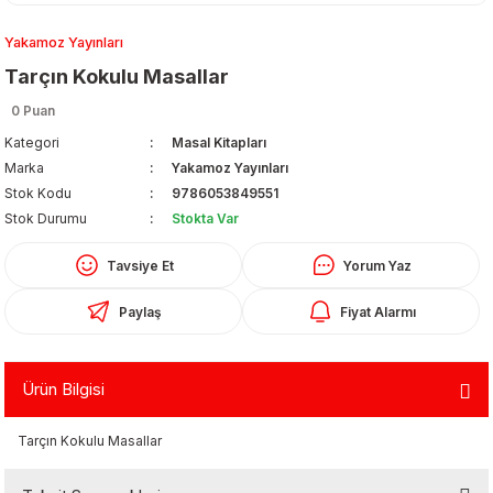
Yakamoz Yayınları
Tarçın Kokulu Masallar
0 Puan
Kategori
Masal Kitapları
Marka
Yakamoz Yayınları
Organizerler
Stok Kodu
9786053849551
Stok Durumu
Stokta Var
Tavsiye Et
Yorum Yaz
Paylaş
Fiyat Alarmı
Ürün Bilgisi
aş
Tarçın Kokulu Masallar
 - Dolma Kalem - Pilot Kalemler