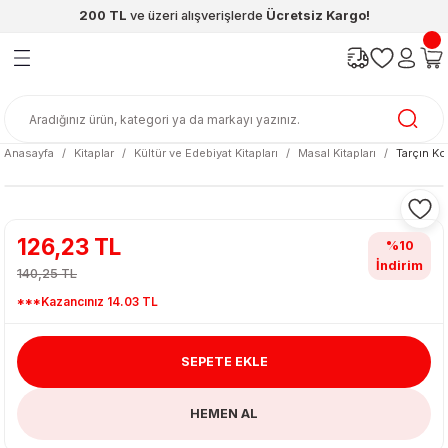
200 TL
ve üzeri alışverişlerde
Ücretsiz Kargo!
Geri Dön
Geri Dön
Geri Dön
Geri Dön
Geri Dön
Geri Dön
ünleri
şya
cak / Kutu Oyunlar
eleri
rünler
ı
reçleri
diye
leri
enleri
Anasayfa
Kitaplar
Kültür ve Edebiyat Kitapları
Masal Kitapları
Tarçın Ko
at Kitapları
emeleri
meleri
126,23 TL
%10
İndirim
140,25 TL
***Kazancınız 14.03 TL
SEPETE EKLE
ası & Matara
HEMEN AL
 Küre
ri