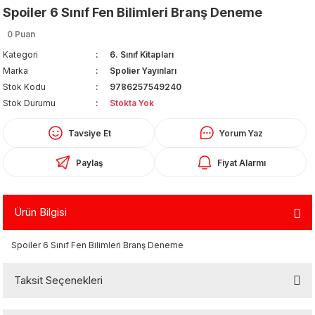
Spoiler 6 Sınıf Fen Bilimleri Branş Deneme
0 Puan
Kategori
6. Sınıf Kitapları
Marka
Spolier Yayınları
Stok Kodu
9786257549240
Stok Durumu
Stokta Yok
Organizerler
Tavsiye Et
Yorum Yaz
Paylaş
Fiyat Alarmı
Ürün Bilgisi
Spoiler 6 Sınıf Fen Bilimleri Branş Deneme
aş
Taksit Seçenekleri
 - Dolma Kalem - Pilot Kalemler