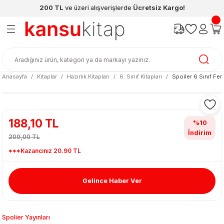
200 TL
ve üzeri alışverişlerde
Ücretsiz Kargo!
Geri Dön
Geri Dön
Geri Dön
Geri Dön
Geri Dön
Geri Dön
ünleri
şya
cak / Kutu Oyunlar
eleri
rünler
ı
reçleri
diye
leri
enleri
Anasayfa
Kitaplar
Hazırlık Kitapları
6. Sınıf Kitapları
Spoiler 6 Sınıf Fe
at Kitapları
emeleri
meleri
188,10 TL
%10
İndirim
209,00 TL
***Kazancınız 20.90 TL
Gelince Haber Ver
ası & Matara
 Küre
ri
Spolier Yayınları