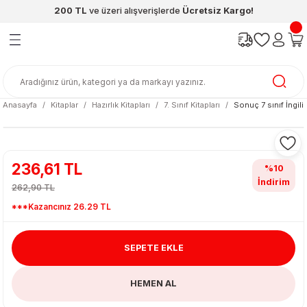
200 TL
ve üzeri alışverişlerde
Ücretsiz Kargo!
Geri Dön
Geri Dön
Geri Dön
Geri Dön
Geri Dön
Geri Dön
ünleri
şya
cak / Kutu Oyunlar
eleri
rünler
ı
reçleri
diye
leri
enleri
Anasayfa
Kitaplar
Hazırlık Kitapları
7. Sınıf Kitapları
Sonuç 7 sınıf İngil
at Kitapları
emeleri
meleri
236,61 TL
%10
İndirim
262,90 TL
***Kazancınız 26.29 TL
SEPETE EKLE
ası & Matara
HEMEN AL
 Küre
ri