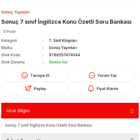
Sonuç Yayınları
Sonuç 7 sınıf İngilizce Konu Özetli Soru Bankası
0 Puan
Kategori
7. Sınıf Kitapları
Marka
Sonuç Yayınları
Organizerler
Stok Kodu
9786257474344
Stok Durumu
Stokta Var
Tavsiye Et
Yorum Yaz
Paylaş
Fiyat Alarmı
Ürün Bilgisi
aş
Sonuç 7 sınıf İngilizce Konu Özetli Soru Bankası
 - Dolma Kalem - Pilot Kalemler