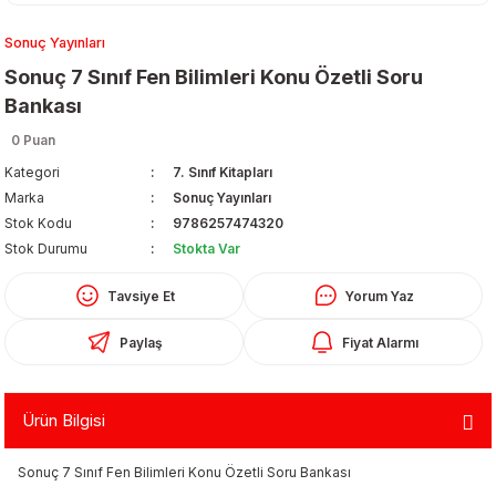
Sonuç Yayınları
Sonuç 7 Sınıf Fen Bilimleri Konu Özetli Soru
Bankası
0 Puan
Kategori
7. Sınıf Kitapları
Organizerler
Marka
Sonuç Yayınları
Stok Kodu
9786257474320
Stok Durumu
Stokta Var
Tavsiye Et
Yorum Yaz
Paylaş
Fiyat Alarmı
aş
Ürün Bilgisi
 - Dolma Kalem - Pilot Kalemler
Sonuç 7 Sınıf Fen Bilimleri Konu Özetli Soru Bankası