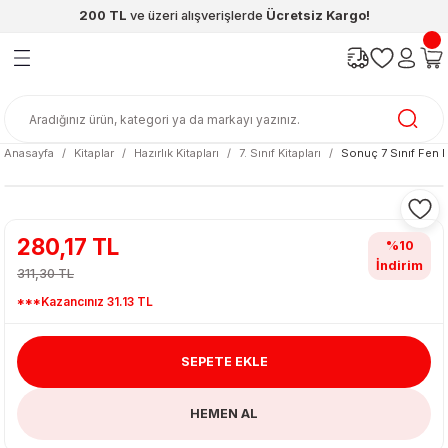
200 TL
ve üzeri alışverişlerde
Ücretsiz Kargo!
Geri Dön
Geri Dön
Geri Dön
Geri Dön
Geri Dön
Geri Dön
ünleri
şya
cak / Kutu Oyunlar
eleri
rünler
ı
reçleri
diye
leri
enleri
Anasayfa
Kitaplar
Hazırlık Kitapları
7. Sınıf Kitapları
Sonuç 7 Sınıf Fen B
at Kitapları
emeleri
meleri
280,17 TL
%10
İndirim
311,30 TL
***Kazancınız 31.13 TL
SEPETE EKLE
ası & Matara
HEMEN AL
 Küre
ri