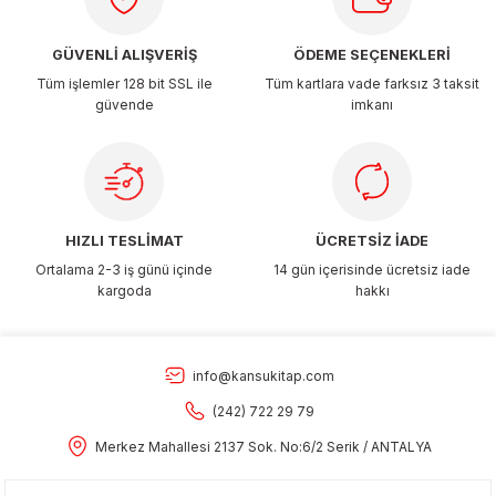
Bu ürüne benzer farklı alternatifler olmalı.
GÜVENLİ ALIŞVERİŞ
ÖDEME SEÇENEKLERİ
Tüm işlemler 128 bit SSL ile
Tüm kartlara vade farksız 3 taksit
güvende
imkanı
Gönder
HIZLI TESLİMAT
ÜCRETSİZ İADE
Ortalama 2-3 iş günü içinde
14 gün içerisinde ücretsiz iade
kargoda
hakkı
info@kansukitap.com
(242) 722 29 79
Merkez Mahallesi 2137 Sok. No:6/2 Serik / ANTALYA