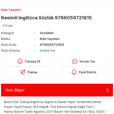
Kida Yayınları
Resimli Ingilizce Sözlük 9786059721615
0 Puan
Kategori
Sözlükler
Marka
Kida Yayınları
Organizerler
Stok Kodu
9786059721615
Stok Durumu
Stokta Var
Tavsiye Et
Yorum Yaz
Paylaş
Fiyat Alarmı
Ürün Bilgisi
aş
Basım Dili Türkçe,İngilizce, İngilizce Genel Yayın Yönetmeni Nihan
 - Dolma Kalem - Pilot Kalemler
Hayar Sayfa Sayısı 304 Kapak Türü Karton Kapak Kağıt Türü 1.
Hamur Basım Tarihi Ağustos 2017 Basım Yeri İstanbul En / Boy 13,00 /