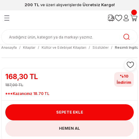
200 TL
ve üzeri alışverişlerde
Ücretsiz Kargo!
Geri Dön
Geri Dön
Geri Dön
Geri Dön
Geri Dön
Geri Dön
ünleri
şya
cak / Kutu Oyunlar
eleri
rünler
ı
reçleri
diye
leri
enleri
Anasayfa
Kitaplar
Kültür ve Edebiyat Kitapları
Sözlükler
Resimli Ingil
at Kitapları
emeleri
meleri
168,30 TL
%10
İndirim
187,00 TL
***Kazancınız 18.70 TL
SEPETE EKLE
ası & Matara
HEMEN AL
 Küre
ri