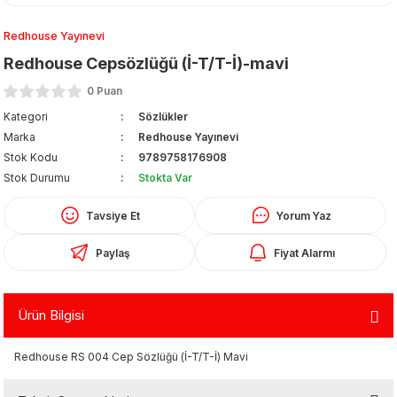
Redhouse Yayınevi
Redhouse Cepsözlüğü (İ-T/T-İ)-mavi
0 Puan
Kategori
Sözlükler
Marka
Redhouse Yayınevi
Organizerler
Stok Kodu
9789758176908
Stok Durumu
Stokta Var
Tavsiye Et
Yorum Yaz
Paylaş
Fiyat Alarmı
Ürün Bilgisi
aş
Redhouse RS 004 Cep Sözlüğü (İ-T/T-İ) Mavi
 - Dolma Kalem - Pilot Kalemler