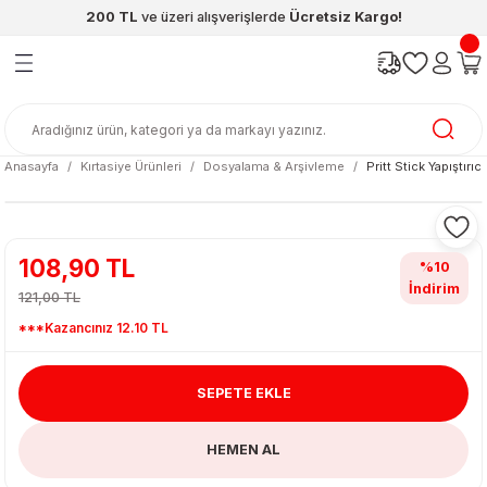
200 TL
ve üzeri alışverişlerde
Ücretsiz Kargo!
Geri Dön
Geri Dön
Geri Dön
Geri Dön
Geri Dön
Geri Dön
ünleri
şya
cak / Kutu Oyunlar
eleri
rünler
ı
reçleri
diye
leri
enleri
Anasayfa
Kırtasiye Ürünleri
Dosyalama & Arşivleme
Pritt Stick Yapıştırıc
at Kitapları
emeleri
meleri
108,90 TL
%10
İndirim
121,00 TL
***Kazancınız 12.10 TL
SEPETE EKLE
ası & Matara
HEMEN AL
 Küre
ri