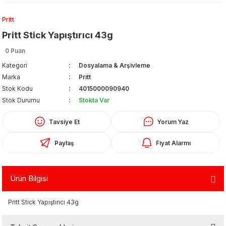
Pritt
Pritt Stick Yapıştırıcı 43g
0 Puan
Kategori
Dosyalama & Arşivleme
Marka
Pritt
Organizerler
Stok Kodu
4015000090940
Stok Durumu
Stokta Var
Tavsiye Et
Yorum Yaz
Paylaş
Fiyat Alarmı
Ürün Bilgisi
aş
Pritt Stick Yapıştırıcı 43g
 - Dolma Kalem - Pilot Kalemler