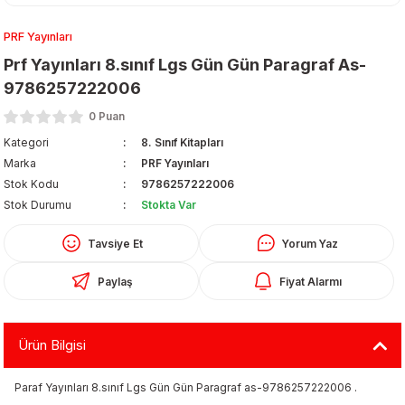
PRF Yayınları
Prf Yayınları 8.sınıf Lgs Gün Gün Paragraf As-
9786257222006
0 Puan
Kategori
8. Sınıf Kitapları
Organizerler
Marka
PRF Yayınları
Stok Kodu
9786257222006
Stok Durumu
Stokta Var
Tavsiye Et
Yorum Yaz
Paylaş
Fiyat Alarmı
aş
Ürün Bilgisi
 - Dolma Kalem - Pilot Kalemler
Paraf Yayınları 8.sınıf Lgs Gün Gün Paragraf as-9786257222006 .