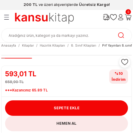
200 TL
ve üzeri alışverişlerde
Ücretsiz Kargo!
Geri Dön
Geri Dön
Geri Dön
Geri Dön
Geri Dön
Geri Dön
0
ünleri
şya
cak / Kutu Oyunlar
eleri
rünler
ı
reçleri
diye
leri
enleri
Anasayfa
Kitaplar
Hazırlık Kitapları
8. Sınıf Kitapları
Prf Yayınları 8.s
at Kitapları
emeleri
meleri
593,01 TL
%10
İndirim
658,90 TL
***Kazancınız 65.89 TL
SEPETE EKLE
ası & Matara
HEMEN AL
 Küre
ri