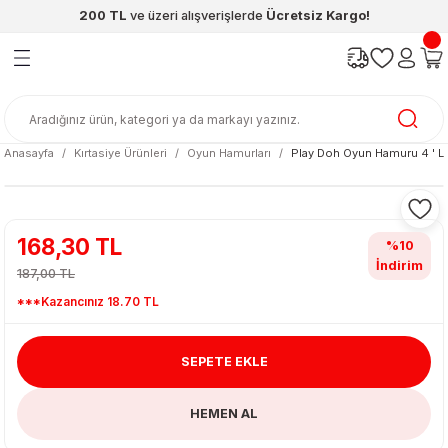
200 TL
ve üzeri alışverişlerde
Ücretsiz Kargo!
Geri Dön
Geri Dön
Geri Dön
Geri Dön
Geri Dön
Geri Dön
ünleri
şya
cak / Kutu Oyunlar
eleri
rünler
ı
reçleri
diye
leri
enleri
Anasayfa
Kırtasiye Ürünleri
Oyun Hamurları
Play Doh Oyun Hamuru 4 ' 
at Kitapları
emeleri
meleri
168,30 TL
%10
İndirim
187,00 TL
***Kazancınız 18.70 TL
SEPETE EKLE
ası & Matara
HEMEN AL
 Küre
ri