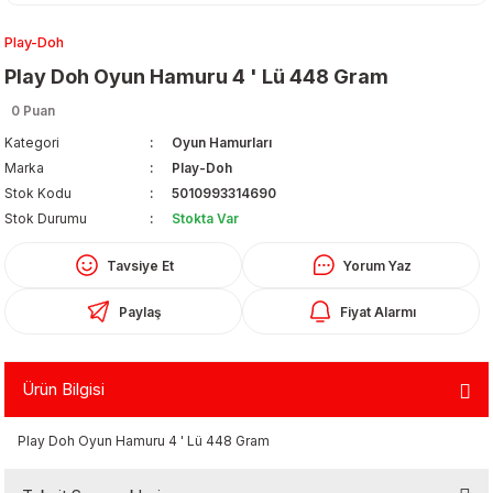
Play-Doh
Play Doh Oyun Hamuru 4 ' Lü 448 Gram
0 Puan
Kategori
Oyun Hamurları
Marka
Play-Doh
Organizerler
Stok Kodu
5010993314690
Stok Durumu
Stokta Var
Tavsiye Et
Yorum Yaz
Paylaş
Fiyat Alarmı
Ürün Bilgisi
aş
Play Doh Oyun Hamuru 4 ' Lü 448 Gram
 - Dolma Kalem - Pilot Kalemler