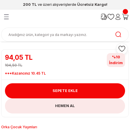
200 TL
ve üzeri alışverişlerde
Ücretsiz Kargo!
Geri Dön
Geri Dön
Geri Dön
Geri Dön
Geri Dön
Geri Dön
ünleri
şya
cak / Kutu Oyunlar
eleri
rünler
ı
reçleri
diye
leri
enleri
at Kitapları
emeleri
94,05 TL
%10
İndirim
104,50 TL
meleri
***Kazancınız 10.45 TL
SEPETE EKLE
HEMEN AL
ası & Matara
 Küre
ri
Orka Çocuk Yayınları