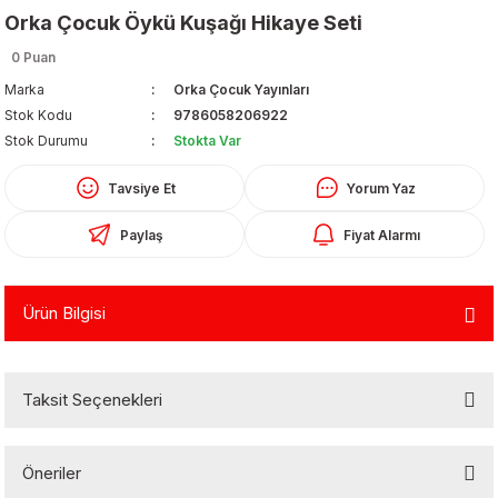
Orka Çocuk Öykü Kuşağı Hikaye Seti
0 Puan
Marka
Orka Çocuk Yayınları
Stok Kodu
9786058206922
Stok Durumu
Stokta Var
Tavsiye Et
Yorum Yaz
Organizerler
Paylaş
Fiyat Alarmı
Ürün Bilgisi
Taksit Seçenekleri
aş
 - Dolma Kalem - Pilot Kalemler
Öneriler