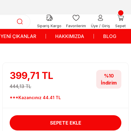
Sipariş Kargo
Favorilerim
Üye / Giriş
Sepet
YENİ ÇIKANLAR
HAKKIMIZDA
BLOG
399,71 TL
%10
İndirim
444,13 TL
***Kazancınız 44.41 TL
SEPETE EKLE