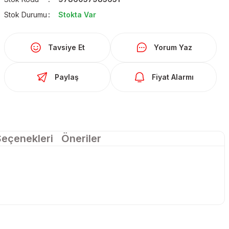
Stok Durumu
Stokta Var
Tavsiye Et
Yorum Yaz
Paylaş
Fiyat Alarmı
Seçenekleri
Öneriler
larda yetersiz gördüğünüz noktaları öneri formunu kullanarak