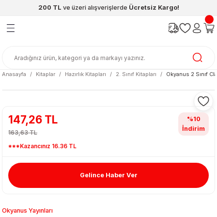
200 TL
ve üzeri alışverişlerde
Ücretsiz Kargo!
Geri Dön
Geri Dön
Geri Dön
Geri Dön
Geri Dön
Geri Dön
ünleri
şya
cak / Kutu Oyunlar
eleri
rünler
ı
reçleri
diye
leri
enleri
Anasayfa
Kitaplar
Hazırlık Kitapları
2. Sınıf Kitapları
Okyanus 2 Sınıf Cla
at Kitapları
emeleri
meleri
147,26 TL
%10
İndirim
163,63 TL
***Kazancınız 16.36 TL
Gelince Haber Ver
ası & Matara
 Küre
ri
Okyanus Yayınları