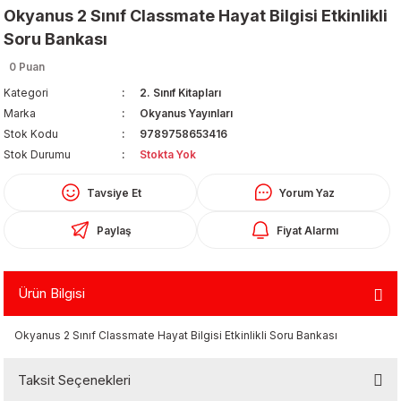
Okyanus 2 Sınıf Classmate Hayat Bilgisi Etkinlikli
Soru Bankası
0 Puan
Kategori
2. Sınıf Kitapları
Marka
Okyanus Yayınları
Stok Kodu
9789758653416
Organizerler
Stok Durumu
Stokta Yok
Tavsiye Et
Yorum Yaz
Paylaş
Fiyat Alarmı
Ürün Bilgisi
aş
Okyanus 2 Sınıf Classmate Hayat Bilgisi Etkinlikli Soru Bankası
 - Dolma Kalem - Pilot Kalemler
Taksit Seçenekleri