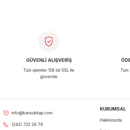
Bu ürünün fiyat bilgisi, resim, ürün açıklamalarında ve diğer konu
tarafımıza iletebilirsiniz.
Görüş ve önerileriniz için teşekkür ederiz.
Ürün resmi kalitesiz, bozuk veya görüntülenemiyor.
Ürün açıklamasında eksik bilgiler bulunuyor.
Ürün bilgilerinde hatalar bulunuyor.
GÜVENLİ ALIŞVERİŞ
ÖDE
Ürün fiyatı diğer sitelerden daha pahalı.
Tüm işlemler 128 bit SSL ile
Tüm k
Bu ürüne benzer farklı alternatifler olmalı.
güvende
KURUMSAL
info@kansukitap.com
Gön
Hakkımızda
(242) 722 29 79