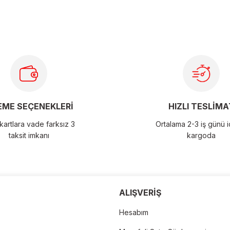
larda yetersiz gördüğünüz noktaları öneri formunu kullanarak
ME SEÇENEKLERİ
HIZLI TESLİMA
artlara vade farksız 3
Ortalama 2-3 iş günü 
taksit imkanı
kargoda
ALIŞVERİŞ
der
Hesabım