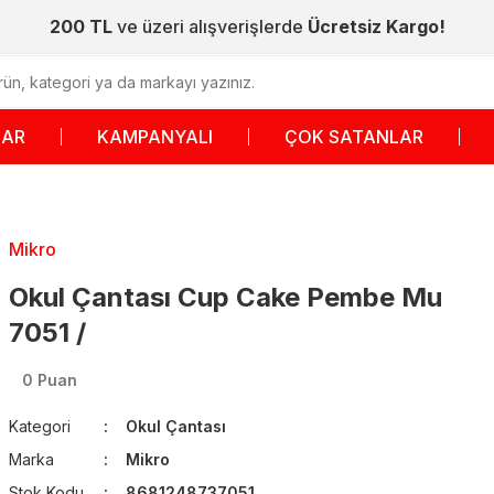
200 TL
ve üzeri alışverişlerde
Ücretsiz Kargo!
LAR
KAMPANYALI
ÇOK SATANLAR
Mikro
Okul Çantası Cup Cake Pembe Mu
7051 /
0 Puan
Kategori
Okul Çantası
Marka
Mikro
Stok Kodu
8681248737051