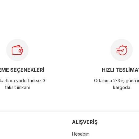
larda yetersiz gördüğünüz noktaları öneri formunu kullanarak
ME SEÇENEKLERİ
HIZLI TESLİMA
artlara vade farksız 3
Ortalama 2-3 iş günü 
taksit imkanı
kargoda
der
ALIŞVERİŞ
Hesabım