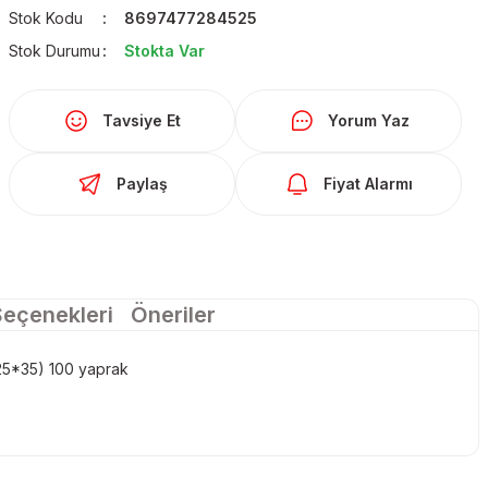
Stok Kodu
8697477284525
Stok Durumu
Stokta Var
Tavsiye Et
Yorum Yaz
Paylaş
Fiyat Alarmı
Seçenekleri
Öneriler
5*35) 100 yaprak