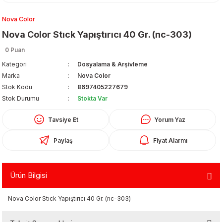
Nova Color
Nova Color Stıck Yapıştırıcı 40 Gr. (nc-303)
0 Puan
Kategori
Dosyalama & Arşivleme
Marka
Nova Color
Organizerler
Stok Kodu
8697405227679
Stok Durumu
Stokta Var
Tavsiye Et
Yorum Yaz
Paylaş
Fiyat Alarmı
Ürün Bilgisi
aş
Nova Color Stıck Yapıştırıcı 40 Gr. (nc-303)
 - Dolma Kalem - Pilot Kalemler