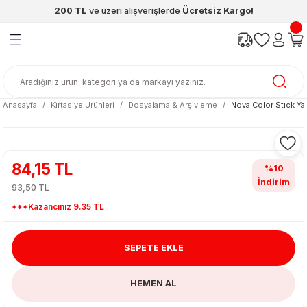
200 TL
ve üzeri alışverişlerde
Ücretsiz Kargo!
Geri Dön
Geri Dön
Geri Dön
Geri Dön
Geri Dön
Geri Dön
ünleri
şya
cak / Kutu Oyunlar
eleri
rünler
ı
reçleri
diye
leri
enleri
Anasayfa
Kırtasiye Ürünleri
Dosyalama & Arşivleme
Nova Color Stıck Yap
at Kitapları
emeleri
meleri
84,15 TL
%10
İndirim
93,50 TL
***Kazancınız 9.35 TL
SEPETE EKLE
ası & Matara
HEMEN AL
 Küre
ri