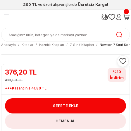
200 TL
ve üzeri alışverişlerde
Ücretsiz Kargo!
Geri Dön
Geri Dön
Geri Dön
Geri Dön
Geri Dön
Geri Dön
ünleri
şya
cak / Kutu Oyunlar
eleri
rünler
ı
reçleri
diye
leri
enleri
Anasayfa
Kitaplar
Hazırlık Kitapları
7. Sınıf Kitapları
Newton 7 Sınıf Ko
at Kitapları
emeleri
meleri
376,20 TL
%10
İndirim
418,00 TL
***Kazancınız 41.80 TL
SEPETE EKLE
ası & Matara
HEMEN AL
 Küre
ri