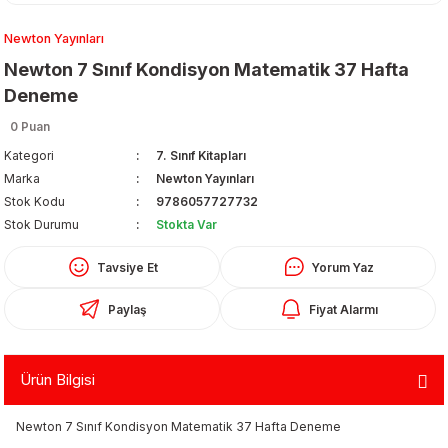
Newton Yayınları
Newton 7 Sınıf Kondisyon Matematik 37 Hafta
Deneme
0 Puan
Kategori
7. Sınıf Kitapları
Organizerler
Marka
Newton Yayınları
Stok Kodu
9786057727732
Stok Durumu
Stokta Var
Tavsiye Et
Yorum Yaz
Paylaş
Fiyat Alarmı
aş
Ürün Bilgisi
 - Dolma Kalem - Pilot Kalemler
Newton 7 Sınıf Kondisyon Matematik 37 Hafta Deneme