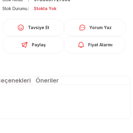
Stok Durumu
Stokta Yok
Tavsiye Et
Yorum Yaz
Paylaş
Fiyat Alarmı
Seçenekleri
Öneriler
larda yetersiz gördüğünüz noktaları öneri formunu kullanarak