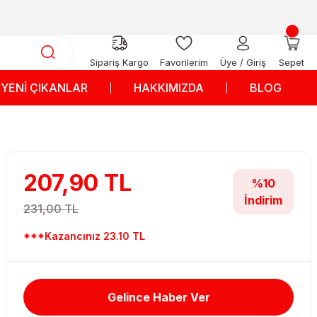
Sipariş Kargo
Favorilerim
Üye / Giriş
Sepet
YENİ ÇIKANLAR
HAKKIMIZDA
BLOG
207,90 TL
%10
İndirim
231,00 TL
***Kazancınız 23.10 TL
Gelince Haber Ver