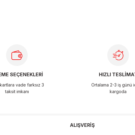
larda yetersiz gördüğünüz noktaları öneri formunu kullanarak
ME SEÇENEKLERİ
HIZLI TESLİMA
artlara vade farksız 3
Ortalama 2-3 iş günü 
taksit imkanı
kargoda
der
ALIŞVERİŞ