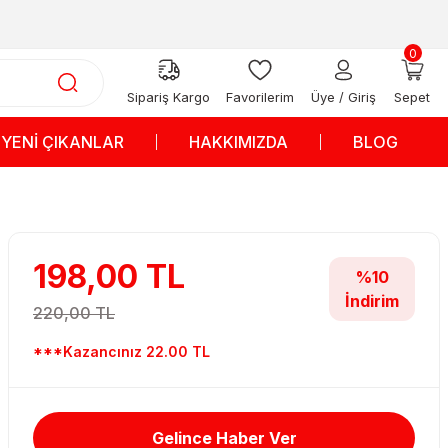
0
Sipariş Kargo
Favorilerim
Üye / Giriş
Sepet
YENİ ÇIKANLAR
HAKKIMIZDA
BLOG
198,00 TL
%10
İndirim
220,00 TL
***Kazancınız 22.00 TL
Gelince Haber Ver