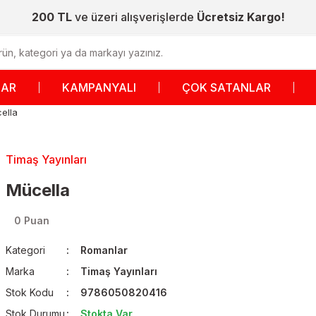
200 TL
ve üzeri alışverişlerde
Ücretsiz Kargo!
LAR
KAMPANYALI
ÇOK SATANLAR
ella
Timaş Yayınları
Mücella
0 Puan
Kategori
Romanlar
Marka
Timaş Yayınları
Stok Kodu
9786050820416
Stok Durumu
Stokta Var