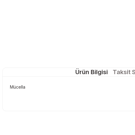
Ürün Bilgisi
Taksit 
Mücella
Bu ürünün fiyat bilgisi, resim, ürün açıklamalarında ve diğer konu
tarafımıza iletebilirsiniz.
Görüş ve önerileriniz için teşekkür ederiz.