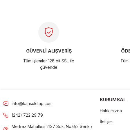
Ürün resmi kalitesiz, bozuk veya görüntülenemiyor.
Ürün açıklamasında eksik bilgiler bulunuyor.
Ürün bilgilerinde hatalar bulunuyor.
Ürün fiyatı diğer sitelerden daha pahalı.
GÜVENLİ ALIŞVERİŞ
ÖDE
Bu ürüne benzer farklı alternatifler olmalı.
Tüm işlemler 128 bit SSL ile
Tüm k
güvende
Gön
KURUMSAL
info@kansukitap.com
Hakkımızda
(242) 722 29 79
İletişim
Merkez Mahallesi 2137 Sok. No:6/2 Serik /