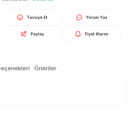
Tavsiye Et
Yorum Yaz
Paylaş
Fiyat Alarmı
Seçenekleri
Öneriler
larda yetersiz gördüğünüz noktaları öneri formunu kullanarak