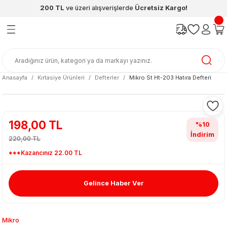
200 TL
ve üzeri alışverişlerde
Ücretsiz Kargo!
Geri Dön
Geri Dön
Geri Dön
Geri Dön
Geri Dön
Geri Dön
ünleri
şya
cak / Kutu Oyunlar
eleri
rünler
ı
reçleri
diye
leri
enleri
Anasayfa
Kırtasiye Ürünleri
Defterler
Mikro St Ht-203 Hatıra Defteri
at Kitapları
emeleri
meleri
198,00 TL
%10
İndirim
220,00 TL
***Kazancınız 22.00 TL
Gelince Haber Ver
ası & Matara
 Küre
ri
Mikro