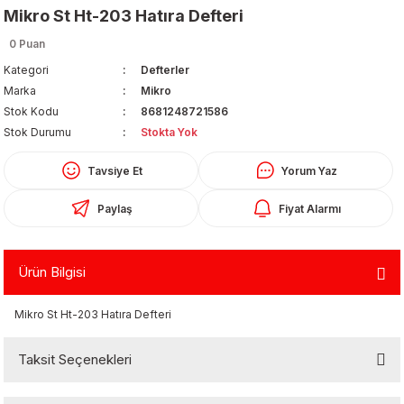
Mikro St Ht-203 Hatıra Defteri
0 Puan
Kategori
Defterler
Marka
Mikro
Stok Kodu
8681248721586
Stok Durumu
Stokta Yok
Organizerler
Tavsiye Et
Yorum Yaz
Paylaş
Fiyat Alarmı
Ürün Bilgisi
Mikro St Ht-203 Hatıra Defteri
aş
Taksit Seçenekleri
 - Dolma Kalem - Pilot Kalemler