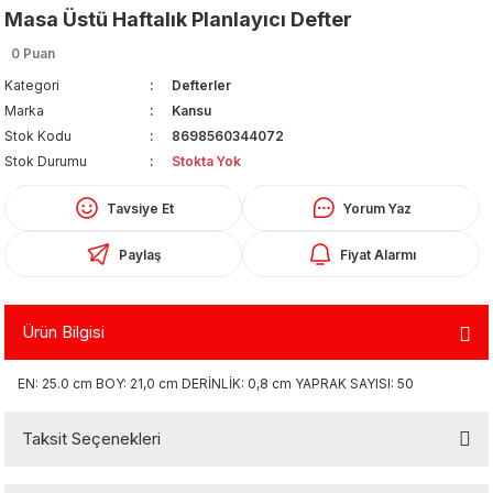
Masa Üstü Haftalık Planlayıcı Defter
0 Puan
Kategori
Defterler
Marka
Kansu
Stok Kodu
8698560344072
Stok Durumu
Stokta Yok
Organizerler
Tavsiye Et
Yorum Yaz
Paylaş
Fiyat Alarmı
Ürün Bilgisi
EN: 25.0 cm BOY: 21,0 cm DERİNLİK: 0,8 cm YAPRAK SAYISI: 50
aş
Taksit Seçenekleri
 - Dolma Kalem - Pilot Kalemler