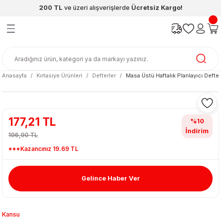
200 TL
ve üzeri alışverişlerde
Ücretsiz Kargo!
Geri Dön
Geri Dön
Geri Dön
Geri Dön
Geri Dön
Geri Dön
ünleri
şya
cak / Kutu Oyunlar
eleri
rünler
ı
reçleri
diye
leri
enleri
Anasayfa
Kırtasiye Ürünleri
Defterler
Masa Üstü Haftalık Planlayıcı Defter
at Kitapları
emeleri
meleri
177,21 TL
%10
İndirim
196,90 TL
***Kazancınız 19.69 TL
Gelince Haber Ver
ası & Matara
 Küre
ri
Kansu