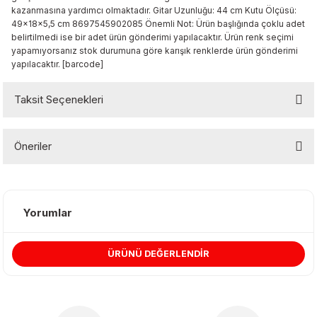
kazanmasına yardımcı olmaktadır. Gitar Uzunluğu: 44 cm Kutu Ölçüsü:
 & Şekilgeç
49x18x5,5 cm 8697545902085 Önemli Not: Ürün başlığında çoklu adet
belirtilmedi ise bir adet ürün gönderimi yapılacaktır. Ürün renk seçimi
rşivleme
yapamıyorsanız stok durumuna göre karışık renklerde ürün gönderimi
yapılacaktır. [barcode]
 Mürekkebi
Taksit Seçenekleri
Setleri
Öneriler
Bu ürünün fiyat bilgisi, resim, ürün açıklamalarında ve diğer
ri
konularda yetersiz gördüğünüz noktaları öneri formunu kullanarak
tarafımıza iletebilirsiniz.
Yorumlar
Görüş ve önerileriniz için teşekkür ederiz.
ÜRÜNÜ DEĞERLENDİR
Ürün resmi kalitesiz, bozuk veya görüntülenemiyor.
Ürün açıklamasında eksik bilgiler bulunuyor.
Ürün bilgilerinde hatalar bulunuyor.