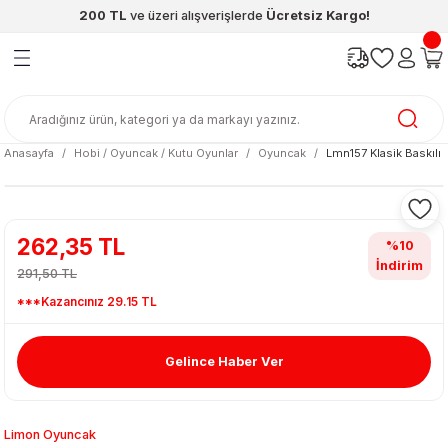
200 TL
ve üzeri alışverişlerde
Ücretsiz Kargo!
Geri Dön
Geri Dön
Geri Dön
Geri Dön
Geri Dön
Geri Dön
ünleri
şya
cak / Kutu Oyunlar
eleri
rünler
ı
reçleri
diye
leri
enleri
Anasayfa
Hobi / Oyuncak / Kutu Oyunlar
Oyuncak
Lmn157 Klasik Baskılı 
at Kitapları
emeleri
meleri
262,35 TL
%10
İndirim
291,50 TL
***Kazancınız 29.15 TL
Gelince Haber Ver
ası & Matara
 Küre
ri
Limon Oyuncak