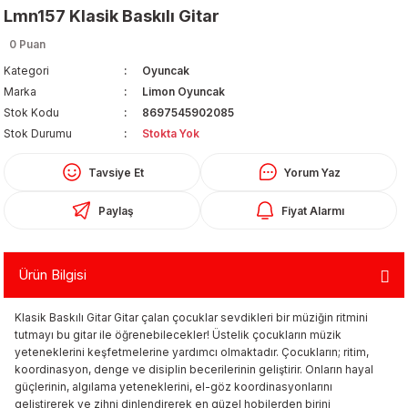
Lmn157 Klasik Baskılı Gitar
0 Puan
Kategori
Oyuncak
Marka
Limon Oyuncak
Stok Kodu
8697545902085
Stok Durumu
Stokta Yok
Organizerler
Tavsiye Et
Yorum Yaz
Paylaş
Fiyat Alarmı
Ürün Bilgisi
Klasik Baskılı Gitar Gitar çalan çocuklar sevdikleri bir müziğin ritmini
aş
tutmayı bu gitar ile öğrenebilecekler! Üstelik çocukların müzik
yeteneklerini keşfetmelerine yardımcı olmaktadır. Çocukların; ritim,
koordinasyon, denge ve disiplin becerilerinin geliştirir. Onların hayal
 - Dolma Kalem - Pilot Kalemler
güçlerinin, algılama yeteneklerini, el-göz koordinasyonlarını
geliştirerek ve zihni dinlendirerek en güzel hobilerden birini