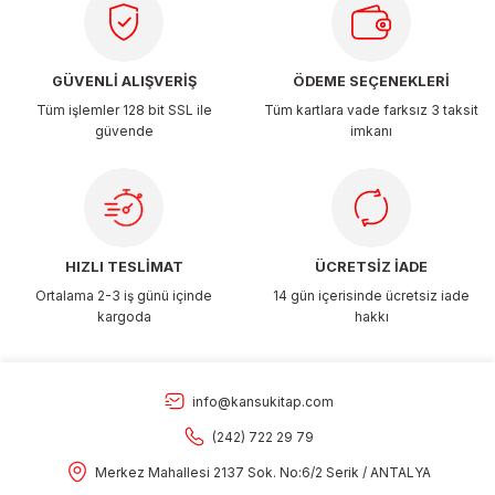
Ürün fiyatı diğer sitelerden daha pahalı.
Bu ürüne benzer farklı alternatifler olmalı.
GÜVENLİ ALIŞVERİŞ
ÖDEME SEÇENEKLERİ
Tüm işlemler 128 bit SSL ile
Tüm kartlara vade farksız 3 taksit
güvende
imkanı
Gönder
HIZLI TESLİMAT
ÜCRETSİZ İADE
Ortalama 2-3 iş günü içinde
14 gün içerisinde ücretsiz iade
kargoda
hakkı
info@kansukitap.com
(242) 722 29 79
Merkez Mahallesi 2137 Sok. No:6/2 Serik / ANTALYA