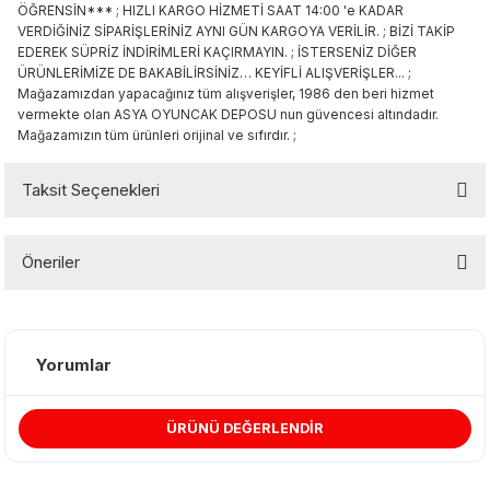
ÖĞRENSİN*** ; HIZLI KARGO HİZMETİ SAAT 14:00 'e KADAR
 & Şekilgeç
VERDİĞİNİZ SİPARİŞLERİNİZ AYNI GÜN KARGOYA VERİLİR. ; BİZİ TAKİP
EDEREK SÜPRİZ İNDİRİMLERİ KAÇIRMAYIN. ; İSTERSENİZ DİĞER
rşivleme
ÜRÜNLERİMİZE DE BAKABİLİRSİNİZ… KEYİFLİ ALIŞVERİŞLER... ;
Mağazamızdan yapacağınız tüm alışverişler, 1986 den beri hizmet
vermekte olan ASYA OYUNCAK DEPOSU nun güvencesi altındadır.
 Mürekkebi
Mağazamızın tüm ürünleri orijinal ve sıfırdır. ;
Setleri
Taksit Seçenekleri
Öneriler
ri
Bu ürünün fiyat bilgisi, resim, ürün açıklamalarında ve diğer
konularda yetersiz gördüğünüz noktaları öneri formunu kullanarak
tarafımıza iletebilirsiniz.
Yorumlar
Görüş ve önerileriniz için teşekkür ederiz.
ÜRÜNÜ DEĞERLENDİR
Ürün resmi kalitesiz, bozuk veya görüntülenemiyor.
Ürün açıklamasında eksik bilgiler bulunuyor.