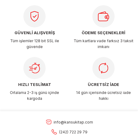
Ürün bilgilerinde hatalar bulunuyor.
Ürün fiyatı diğer sitelerden daha pahalı.
Bu ürüne benzer farklı alternatifler olmalı.
GÜVENLİ ALIŞVERİŞ
ÖDEME SEÇENEKLERİ
Tüm işlemler 128 bit SSL ile
Tüm kartlara vade farksız 3 taksit
güvende
imkanı
Gönder
HIZLI TESLİMAT
ÜCRETSİZ İADE
Ortalama 2-3 iş günü içinde
14 gün içerisinde ücretsiz iade
kargoda
hakkı
info@kansukitap.com
(242) 722 29 79