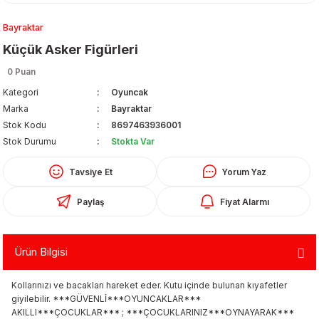
Bayraktar
Küçük Asker Figürleri
0 Puan
Kategori
Oyuncak
Marka
Bayraktar
Organizerler
Stok Kodu
8697463936001
Stok Durumu
Stokta Var
Tavsiye Et
Yorum Yaz
Paylaş
Fiyat Alarmı
Ürün Bilgisi
aş
Kollarınızı ve bacakları hareket eder. Kutu içinde bulunan kıyafetler
 - Dolma Kalem - Pilot Kalemler
giyilebilir. ***GÜVENLİ***OYUNCAKLAR***
AKILLI***ÇOCUKLAR*** ; ***ÇOCUKLARINIZ***OYNAYARAK***