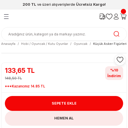
200 TL
ve üzeri alışverişlerde
Ücretsiz Kargo!
Geri Dön
Geri Dön
Geri Dön
Geri Dön
Geri Dön
Geri Dön
ünleri
şya
cak / Kutu Oyunlar
eleri
rünler
ı
reçleri
diye
leri
enleri
Anasayfa
Hobi / Oyuncak / Kutu Oyunlar
Oyuncak
Küçük Asker Figürleri
at Kitapları
emeleri
meleri
133,65 TL
%10
İndirim
148,50 TL
***Kazancınız 14.85 TL
SEPETE EKLE
ası & Matara
HEMEN AL
 Küre
ri