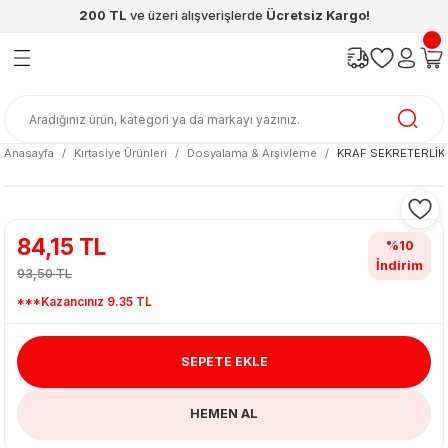
200 TL
ve üzeri alışverişlerde
Ücretsiz Kargo!
Geri Dön
Geri Dön
Geri Dön
Geri Dön
Geri Dön
Geri Dön
ünleri
şya
cak / Kutu Oyunlar
eleri
rünler
ı
reçleri
diye
leri
enleri
Anasayfa
Kırtasiye Ürünleri
Dosyalama & Arşivleme
KRAF SEKRETERLİK 
at Kitapları
emeleri
meleri
84,15 TL
%10
İndirim
93,50 TL
***Kazancınız 9.35 TL
SEPETE EKLE
ası & Matara
HEMEN AL
 Küre
ri