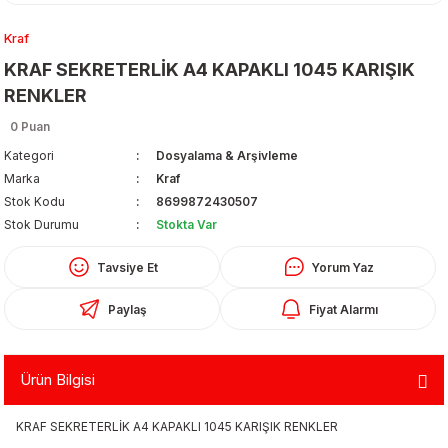
Kraf
KRAF SEKRETERLİK A4 KAPAKLI 1045 KARIŞIK
RENKLER
0 Puan
Kategori
Dosyalama & Arşivleme
Organizerler
Marka
Kraf
Stok Kodu
8699872430507
Stok Durumu
Stokta Var
Tavsiye Et
Yorum Yaz
Paylaş
Fiyat Alarmı
aş
Ürün Bilgisi
 - Dolma Kalem - Pilot Kalemler
KRAF SEKRETERLİK A4 KAPAKLI 1045 KARIŞIK RENKLER