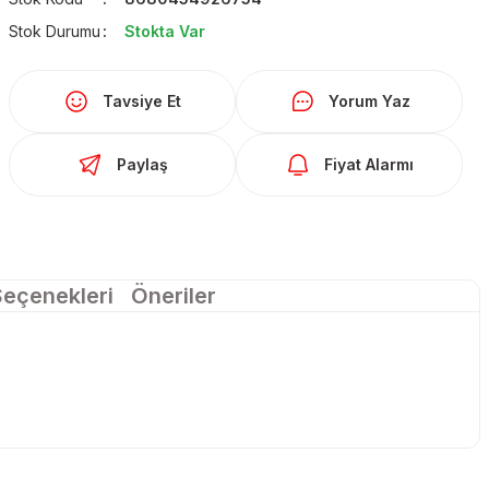
Stok Durumu
Stokta Var
Tavsiye Et
Yorum Yaz
Paylaş
Fiyat Alarmı
Seçenekleri
Öneriler
larda yetersiz gördüğünüz noktaları öneri formunu kullanarak