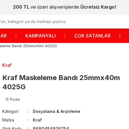
200 TL
ve üzeri alışverişlerde
Ücretsiz Kargo!
LAR
KAMPANYALI
ÇOK SATANLAR
keleme Bandı 25mmx40m 4025G
Kraf
Kraf Maskeleme Bandı 25mmx40m
4025G
0 Puan
Kategori
Dosyalama & Arşivleme
Marka
Kraf
Stok Kodu
8680454926754