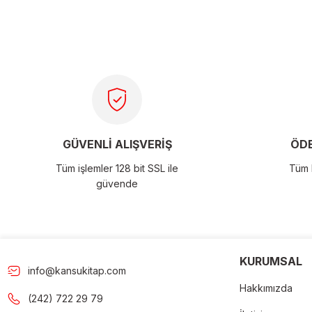
tarafımıza iletebilirsiniz.
Görüş ve önerileriniz için teşekkür ederiz.
Ürün resmi kalitesiz, bozuk veya görüntülenemiyor.
Ürün açıklamasında eksik bilgiler bulunuyor.
Ürün bilgilerinde hatalar bulunuyor.
Ürün fiyatı diğer sitelerden daha pahalı.
GÜVENLİ ALIŞVERİŞ
ÖDE
Bu ürüne benzer farklı alternatifler olmalı.
Tüm işlemler 128 bit SSL ile
Tüm k
güvende
Gön
KURUMSAL
info@kansukitap.com
Hakkımızda
(242) 722 29 79