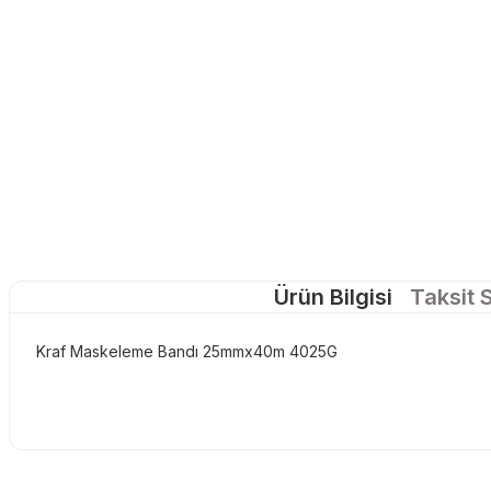
Ürün Bilgisi
Taksit 
Kraf Maskeleme Bandı 25mmx40m 4025G
Bu ürünün fiyat bilgisi, resim, ürün açıklamalarında ve diğer konu