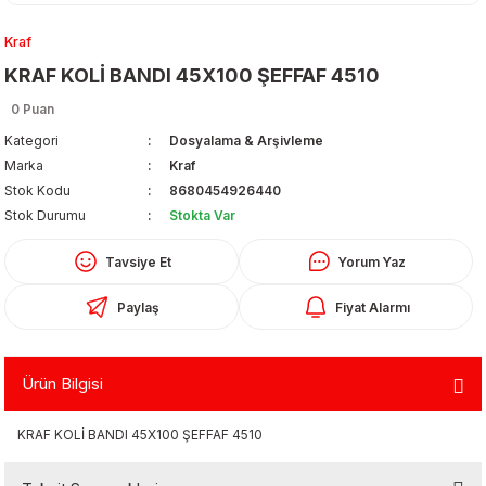
Kraf
KRAF KOLİ BANDI 45X100 ŞEFFAF 4510
0 Puan
Kategori
Dosyalama & Arşivleme
Marka
Kraf
Organizerler
Stok Kodu
8680454926440
Stok Durumu
Stokta Var
Tavsiye Et
Yorum Yaz
Paylaş
Fiyat Alarmı
Ürün Bilgisi
aş
KRAF KOLİ BANDI 45X100 ŞEFFAF 4510
 - Dolma Kalem - Pilot Kalemler