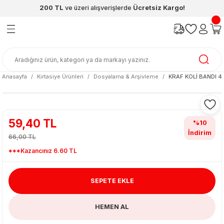
200 TL
ve üzeri alışverişlerde
Ücretsiz Kargo!
Geri Dön
Geri Dön
Geri Dön
Geri Dön
Geri Dön
Geri Dön
ünleri
şya
cak / Kutu Oyunlar
eleri
rünler
ı
reçleri
diye
leri
enleri
Anasayfa
Kırtasiye Ürünleri
Dosyalama & Arşivleme
KRAF KOLİ BANDI 4
at Kitapları
emeleri
meleri
59,40 TL
%10
İndirim
66,00 TL
***Kazancınız 6.60 TL
SEPETE EKLE
ası & Matara
HEMEN AL
 Küre
ri