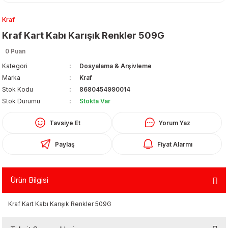
Kraf
Kraf Kart Kabı Karışık Renkler 509G
0 Puan
Kategori
Dosyalama & Arşivleme
Marka
Kraf
Organizerler
Stok Kodu
8680454990014
Stok Durumu
Stokta Var
Tavsiye Et
Yorum Yaz
Paylaş
Fiyat Alarmı
Ürün Bilgisi
aş
Kraf Kart Kabı Karışık Renkler 509G
 - Dolma Kalem - Pilot Kalemler