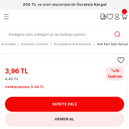
200 TL
ve üzeri alışverişlerde
Ücretsiz Kargo!
Geri Dön
Geri Dön
Geri Dön
Geri Dön
Geri Dön
Geri Dön
ünleri
şya
cak / Kutu Oyunlar
eleri
rünler
ı
reçleri
diye
leri
enleri
Anasayfa
Kırtasiye Ürünleri
Dosyalama & Arşivleme
Kraf Kart Kabı Karış
at Kitapları
emeleri
meleri
3,96 TL
%10
İndirim
4,40 TL
***Kazancınız 0.44 TL
SEPETE EKLE
ası & Matara
HEMEN AL
 Küre
ri