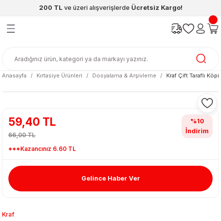
200 TL
ve üzeri alışverişlerde
Ücretsiz Kargo!
Geri Dön
Geri Dön
Geri Dön
Geri Dön
Geri Dön
Geri Dön
ünleri
şya
cak / Kutu Oyunlar
eleri
rünler
ı
reçleri
diye
leri
enleri
Anasayfa
Kırtasiye Ürünleri
Dosyalama & Arşivleme
Kraf Çift Taraflı 
at Kitapları
emeleri
meleri
59,40 TL
%10
İndirim
66,00 TL
***Kazancınız 6.60 TL
Gelince Haber Ver
ası & Matara
 Küre
ri
Kraf