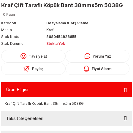
Kraf Çift Taraflı Köpük Bant 38mmx5m 5038G
0 Puan
Kategori
Dosyalama & Arşivleme
Marka
Kraf
Stok Kodu
8680454926655
Stok Durumu
Stokta Yok
Organizerler
Tavsiye Et
Yorum Yaz
Paylaş
Fiyat Alarmı
Ürün Bilgisi
Kraf Çift Taraflı Köpük Bant 38mmx5m 5038G
aş
Taksit Seçenekleri
 - Dolma Kalem - Pilot Kalemler