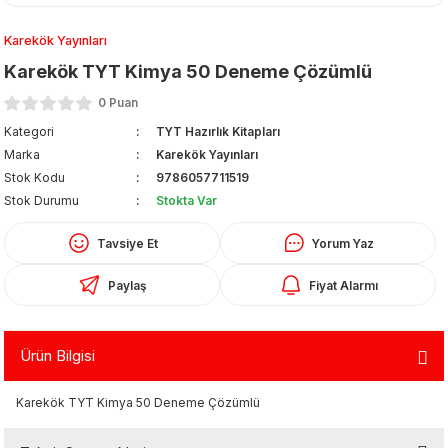
Karekök Yayınları
Karekök TYT Kimya 50 Deneme Çözümlü
0 Puan
Kategori
TYT Hazırlık Kitapları
Marka
Karekök Yayınları
Organizerler
Stok Kodu
9786057711519
Stok Durumu
Stokta Var
Tavsiye Et
Yorum Yaz
Paylaş
Fiyat Alarmı
Ürün Bilgisi
aş
Karekök TYT Kimya 50 Deneme Çözümlü
 - Dolma Kalem - Pilot Kalemler